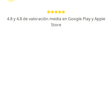
66 opiniones
Dirección
En línea
4.8 y 4.8 de valoración media en Google Play y Apple
Store
Calle 7 39-107, Medellín
•
Mapa
Medicina Integrativa Dra Mariana López M
Acepta Suramericana S.A.
Acupuntura y moxibustión
Este especialista no ofrece reserva de cita en línea en esta dirección.
Solicita una cita