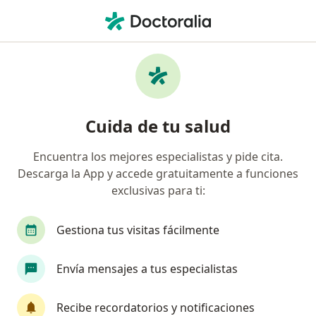
Men
Terapeuta Complementario • Sabaneta, Antioquia
Filtros
Seguro:
Suramericana S.A.
Profesionales en medicina complementaria
Cuida de tu salud
recomendados de Suramericana S.A. en
Sabaneta
Encuentra los mejores especialistas y pide cita.
Descarga la App y accede gratuitamente a funciones
exclusivas para ti:
Gestiona tus visitas fácilmente
Envía mensajes a tus especialistas
Dra. Mariana López Marín
Recibe recordatorios y notificaciones
·
Ver más
Terapeuta complementario, Medico alternativo