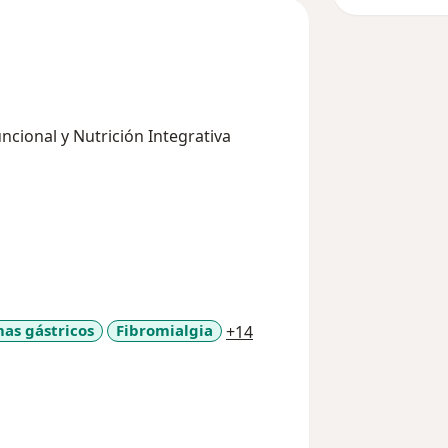
ncional y Nutrición Integrativa
a11y_sr_more_diseases
as gástricos
Fibromialgia
+14