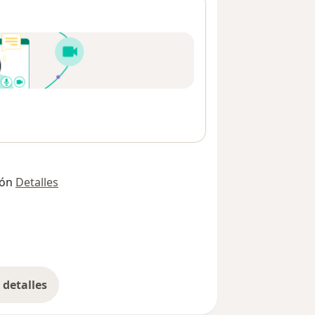
ión
Detalles
detalles
bre la dirección