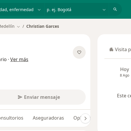
dad, enfermedad o nombre
p. ej. Bogotá
edellín
Christian Garces
Cambiar de ciudad
Visita 
Visita p
sobre las especializaciones
rio
·
Ver más
Hoy
8 Ago
Este c
Enviar mensaje
nsultorios
Aseguradoras
Opiniones (21)
Dudas 