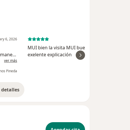
ary 6, 2026
December 2, 
MUI bien la visita MUI buena los recomiendo
e manera
exelente explicación
ver más
ver
per
mos Pineda
Jo
detalles
bre la experiencia
Agendar cita