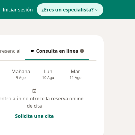
Iniciar sesión
¿Eres un especialista?
presencial
Consulta en línea
resencial
Consulta en línea
Mañana
Lun
Mar
Mié
Jue
9 Ago
10 Ago
11 Ago
12 Ago
13 Ag
entro aún no ofrece la reserva online
de cita
Solicita una cita
solucionadas (13)