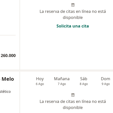
La reserva de citas en línea no está
disponible
Solicita una cita
 260.000
 Melo
Hoy
Mañana
Sáb
Dom
6 Ago
7 Ago
8 Ago
9 Ago
tético
La reserva de citas en línea no está
disponible