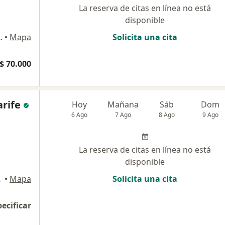
La reserva de citas en línea no está
disponible
neral, Sabaneta
•
Mapa
Solicita una cita
$ 70.000
rife
Hoy
Mañana
Sáb
Dom
6 Ago
7 Ago
8 Ago
9 Ago
La reserva de citas en línea no está
disponible
09, Sabaneta
•
Mapa
Solicita una cita
pecificar