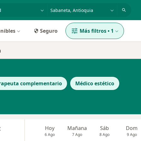
dad, enfermedad o nombre
p. ej. Bogotá
nibles
Seguro
Más filtros
•
1
a
rapeuta complementario
Médico estético
z
Hoy
Mañana
Sáb
Dom
6 Ago
7 Ago
8 Ago
9 Ago