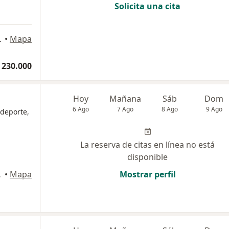
Solicita una cita
304, Sabaneta
•
Mapa
 230.000
Hoy
Mañana
Sáb
Dom
6 Ago
7 Ago
8 Ago
9 Ago
 deporte,
La reserva de citas en línea no está
disponible
arial., Sabaneta
•
Mapa
Mostrar perfil