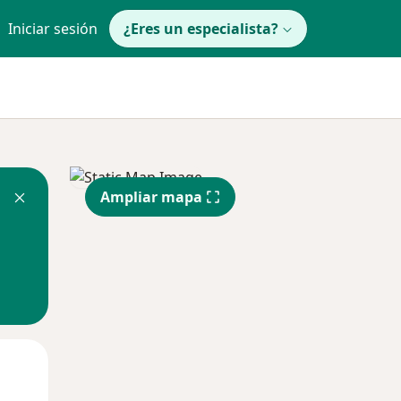
Iniciar sesión
¿Eres un especialista?
Ampliar mapa
Lun
Mar
Mié
10 Ago
11 Ago
12 Ago