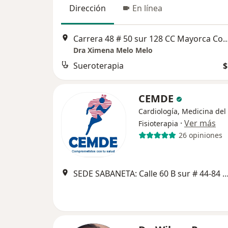
Dirección
En línea
Carrera 48 # 50 sur 128 CC Mayorca Cons 1
Dra Ximena Melo Melo
Sueroterapia
$
CEMDE
Cardiología, Medicina del
·
Ver más
Fisioterapia
26 opiniones
SEDE SABANETA: Calle 60 B sur # 44-84 local 1207 Edificio Latitud Sur Centro empres