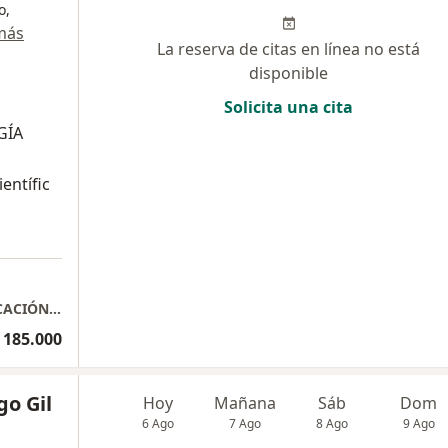
o,
más
La reserva de citas en línea no está
disponible
Solicita una cita
GÍA
ientífic
Consulta Medicina funcional BIODESCODIFICACIÓN (BLS)
 185.000
go Gil
Hoy
Mañana
Sáb
Dom
6 Ago
7 Ago
8 Ago
9 Ago