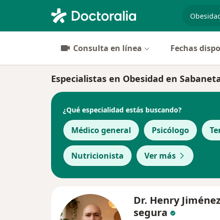
especiali
Consulta en línea
Fechas dispo
Especialistas en Obesidad en Sabanet
¿Qué especialidad estás buscando?
Médico general
Psicólogo
Te
Nutricionista
Ver más
Dr. Henry Jiméne
segura