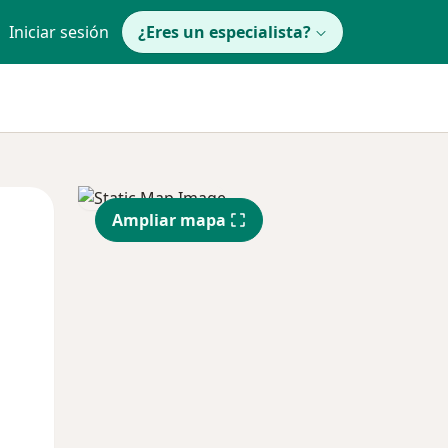
Iniciar sesión
¿Eres un especialista?
Lun
Mar
Mié
Ampliar mapa
10 Ago
11 Ago
12 Ago