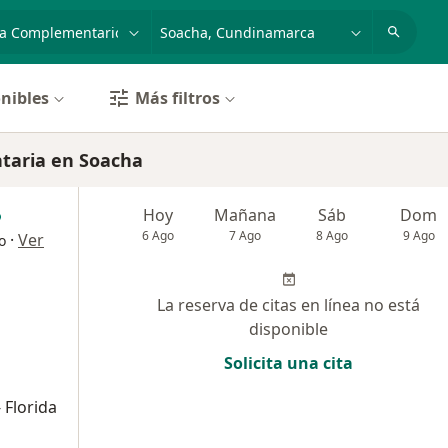
dad, enfermedad o nombre
p. ej. Bogotá
nibles
Más filtros
taria en Soacha
Hoy
Mañana
Sáb
Dom
6 Ago
7 Ago
8 Ago
9 Ago
·
Ver
o
La reserva de citas en línea no está
disponible
Solicita una cita
 Florida