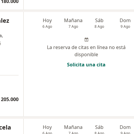
 180.000
lez
Hoy
Mañana
Sáb
Dom
6 Ago
7 Ago
8 Ago
9 Ago
a,
s
La reserva de citas en línea no está
disponible
Solicita una cita
 205.000
cela
Hoy
Mañana
Sáb
Dom
6 Ago
7 Ago
8 Ago
9 Ago