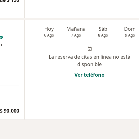
de $ 150
Hoy
Mañana
Sáb
Dom
6 Ago
7 Ago
8 Ago
9 Ago
o
La reserva de citas en línea no está
disponible
Ver teléfono
$ 90.000