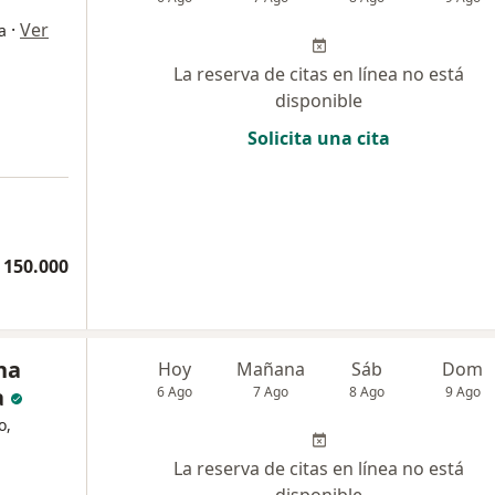
·
Ver
a
La reserva de citas en línea no está
disponible
Solicita una cita
 150.000
na
Hoy
Mañana
Sáb
Dom
a
6 Ago
7 Ago
8 Ago
9 Ago
o,
La reserva de citas en línea no está
disponible