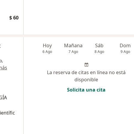
$ 60
z
Hoy
Mañana
Sáb
Dom
6 Ago
7 Ago
8 Ago
9 Ago
o,
más
La reserva de citas en línea no está
disponible
Solicita una cita
GÍA
ientífic