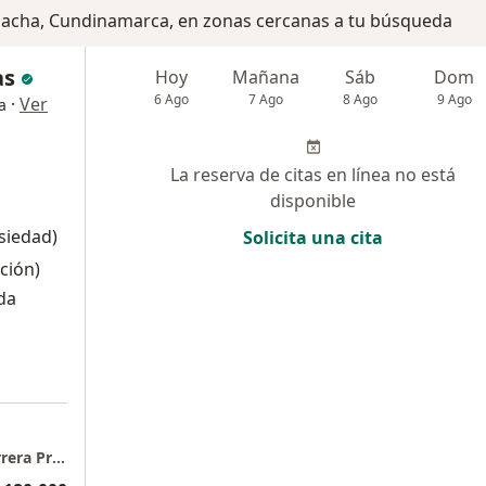
Soacha, Cundinamarca, en zonas cercanas a tu búsqueda
as
Hoy
Mañana
Sáb
Dom
6 Ago
7 Ago
8 Ago
9 Ago
·
Ver
a
La reserva de citas en línea no está
disponible
nsiedad)
Solicita una cita
ción)
da
Consultorio presencial para Mentoria de Carrera Profesional o Exclusivamente Psicoterapia