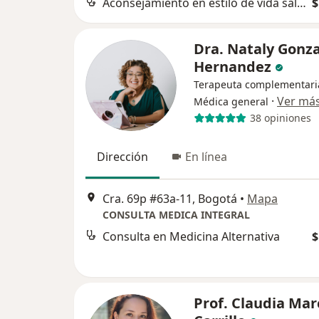
Aconsejamiento en estilo de vida saludable (dietas, ejercicio, manejo de las emociones)
$
Dra. Nataly Gonza
Hernandez
Terapeuta complementari
·
Ver má
Médica general
38 opiniones
Dirección
En línea
Cra. 69p #63a-11, Bogotá
•
Mapa
CONSULTA MEDICA INTEGRAL
Consulta en Medicina Alternativa
$
Prof. Claudia Mar