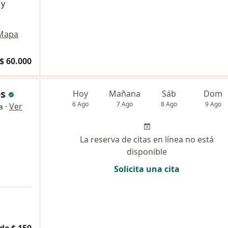
 y
Mapa
$ 60.000
s
Hoy
Mañana
Sáb
Dom
6 Ago
7 Ago
8 Ago
9 Ago
·
Ver
a
La reserva de citas en línea no está
disponible
Solicita una cita