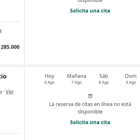
Solicita una cita
a
 285.000
cio
Hoy
Mañana
Sáb
Dom
6 Ago
7 Ago
8 Ago
9 Ago
·
Ver
o
La reserva de citas en línea no está
disponible
Solicita una cita