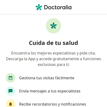
Men
Bichectomía • Funza, Cundinamarca
Filtros
• 1
Seguro
Mapa
Especialistas en Bichectomía Funza
Cuida de tu salud
Encuentra los mejores especialistas y pide cita.
¿Qué especialidad estás buscando?
Descarga la App y accede gratuitamente a funciones
Odontólogo
Cirujano maxilofacial
Aneste
exclusivas para ti:
Gestiona tus visitas fácilmente
Envía mensajes a tus especialistas
Recibe recordatorios y notificaciones