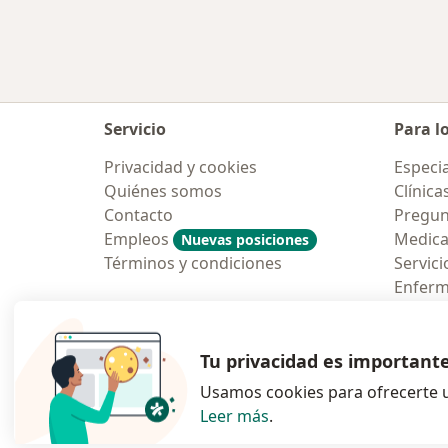
Servicio
Para l
Privacidad y cookies
Especia
Quiénes somos
Clínica
Contacto
Pregun
Empleos
Medic
Nuevas posiciones
Términos y condiciones
Servici
Enfer
Pregun
Aplicac
Tu privacidad es important
Usamos cookies para ofrecerte u
Leer más
.
se abre en una n
se abre 
s
Polska
,
Türkiye
,
España
,