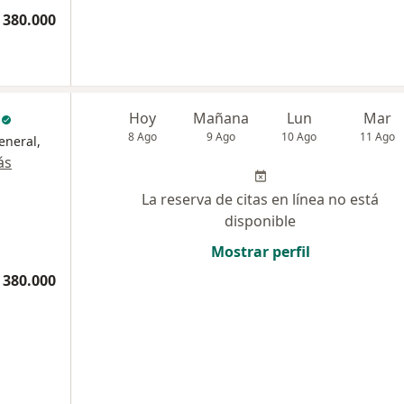
 380.000
c
Hoy
Mañana
Lun
Mar
8 Ago
9 Ago
10 Ago
11 Ago
eneral,
ás
La reserva de citas en línea no está
disponible
Mostrar perfil
 380.000