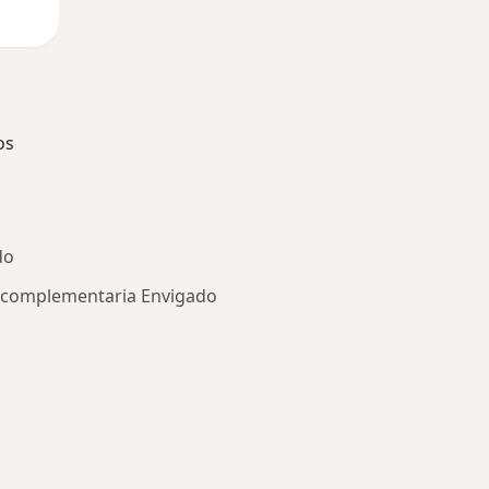
os
do
a complementaria Envigado
ía: Especialistas más solicitados