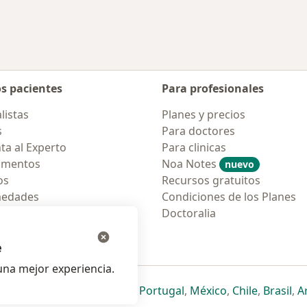
os pacientes
Para profesionales
listas
Planes y precios
s
Para doctores
ta al Experto
Para clinicas
amentos
Noa Notes
nuevo
os
Recursos gratuitos
medades
Condiciones de los Planes
tas Frecuentes
Doctoralia
ión para móvil
e
na mejor experiencia.
ueva pestaña
en una nueva pestaña
e abre en una nueva pestaña
se abre en una nueva pestaña
se abre en una nueva pestaña
se abre en una nueva pestaña
se abre en una nueva p
se abre en una
se abre e
se
Italia
,
Deutschland
,
Česko
,
Portugal
,
México
,
Chile
,
Brasil
,
A