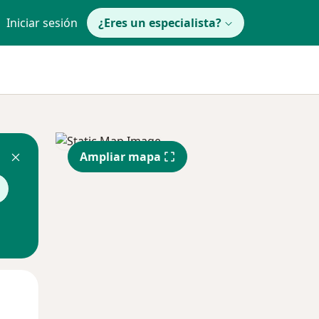
Iniciar sesión
¿Eres un especialista?
Ampliar mapa
Mié
Jue
Vie
12 Ago
13 Ago
14 Ago