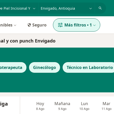
dad, enfermedad o nombre
p. ej. Bogotá
nibles
Seguro
Más filtros
•
1
onal y con punch Envigado
ioterapeuta
Ginecólogo
Técnico en Laboratorio
iga
Hoy
Mañana
Lun
Mar
8 Ago
9 Ago
10 Ago
11 Ago