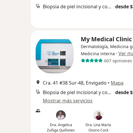
Biopsia de piel incisional y con punch
desde $
My Medical Clini
Dermatología, Medicina g
·
Ver m
Medicina interna
607 opiniones
Cra. 41 #38 Sur-48, Envigado
•
Mapa
Biopsia de piel incisional y con punch
desde $
Mostrar más servicios
Dra. Angelica
Dra. Lina María
Zuñiga Quiñones
Osorio Cock