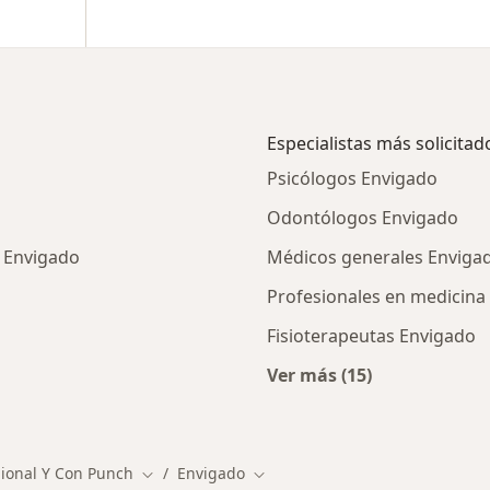
Especialistas más solicitad
Psicólogos Envigado
Odontólogos Envigado
n Envigado
Médicos generales Enviga
Profesionales en medicin
Fisioterapeutas Envigado
Ver más (15)
cios en Envigado
Más en esta categor
isional Y Con Punch
Envigado
Cambiar de ciudad
Cambiar de ciudad