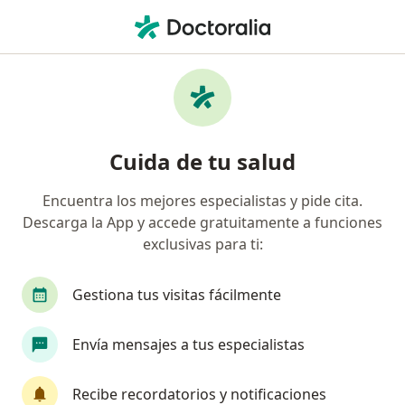
Men
Resección Tumor En Piel • Envigado, Antioquia
Filtros
• 1
Seguro
Mapa
Especialistas en Resección tumor en piel
Cuida de tu salud
Envigado
Encuentra los mejores especialistas y pide cita.
Descarga la App y accede gratuitamente a funciones
¿Qué especialidad estás buscando?
exclusivas para ti:
Dermatólogo
Enfermero
Fisioterapeuta
Gestiona tus visitas fácilmente
Envía mensajes a tus especialistas
Recibe recordatorios y notificaciones