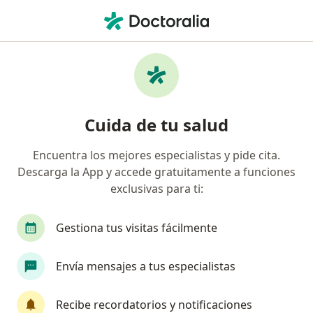
Men
Blefaroplastia • Armenia, Quindío
Filtros
• 1
Seguro
Mapa
Especialistas en Blefaroplastia Armenia
Cuida de tu salud
Encuentra los mejores especialistas y pide cita.
¿Qué especialidad estás buscando?
Descarga la App y accede gratuitamente a funciones
Oftalmólogo
Cirujano maxilofacial
Ciruja
exclusivas para ti:
Gestiona tus visitas fácilmente
Envía mensajes a tus especialistas
Recibe recordatorios y notificaciones