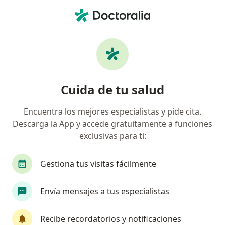
Men
Blefaroplastia • Cartago, Valle del Cauca
Filtros
• 1
Mapa
Especialistas en Blefaroplastia Cartago
Cuida de tu salud
Encuentra los mejores especialistas y pide cita.
¿Qué especialidad estás buscando?
Descarga la App y accede gratuitamente a funciones
Cirujano plástico
Cirujano maxilofacial
O
exclusivas para ti:
Gestiona tus visitas fácilmente
Envía mensajes a tus especialistas
Recibe recordatorios y notificaciones