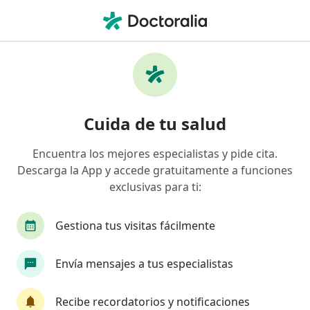
Men
Cápsula Endoscópica • Pasto, Nariño
Filtros
• 1
Mapa
Especialistas en Cápsula Endoscópica Pasto
Cuida de tu salud
Encuentra los mejores especialistas y pide cita.
¿Qué especialidad estás buscando?
Descarga la App y accede gratuitamente a funciones
Gastroenterólogo
Internista
exclusivas para ti:
Gestiona tus visitas fácilmente
Envía mensajes a tus especialistas
Recibe recordatorios y notificaciones