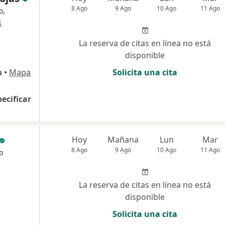
8 Ago
9 Ago
10 Ago
11 Ago
o,
s
La reserva de citas en línea no está
disponible
a
•
Mapa
Solicita una cita
pecificar
Hoy
Mañana
Lun
Mar
8 Ago
9 Ago
10 Ago
11 Ago
o
La reserva de citas en línea no está
disponible
Solicita una cita