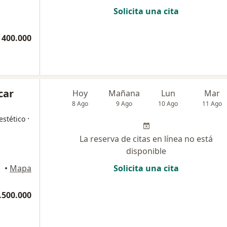
Solicita una cita
 400.000
car
Hoy
Mañana
Lun
Mar
8 Ago
9 Ago
10 Ago
11 Ago
·
estético
La reserva de citas en línea no está
disponible
cuta
•
Mapa
Solicita una cita
.500.000