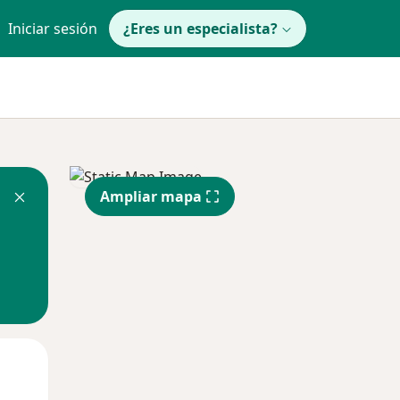
Iniciar sesión
¿Eres un especialista?
Ampliar mapa
Mié
Jue
Vie
12 Ago
13 Ago
14 Ago