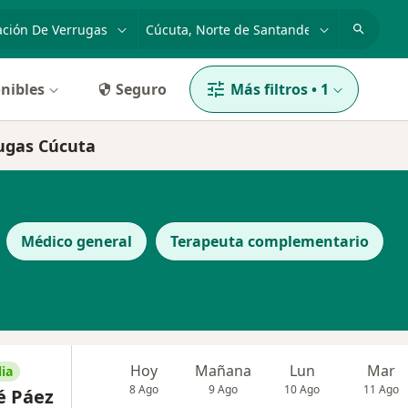
dad, enfermedad o nombre
p. ej. Bogotá
nibles
Seguro
Más filtros
•
1
rugas Cúcuta
Médico general
Terapeuta complementario
Hoy
Mañana
Lun
Mar
ia
8 Ago
9 Ago
10 Ago
11 Ago
é Páez