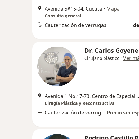
Avenida 5#15-04, Cúcuta
•
Mapa
Consulta general
Cauterización de verrugas
de
Dr. Carlos Goyen
·
Ver m
Cirujano plástico
Avenida 1 No.17-73. Centro de Especialistas V
Cirugía Plástica y Reconstructiva
Cauterización de verrugas
Precio sin es
Rodrigo Castillo R