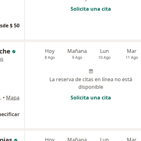
Solicita una cita
sde $ 50
eche
Hoy
Mañana
Lun
Mar
8 Ago
9 Ago
10 Ago
11 Ago
ás
La reserva de citas en línea no está
disponible
itta. Consultorio 905, Cúcuta
•
Mapa
Solicita una cita
pecificar
ojas
Hoy
Mañana
Lun
Mar