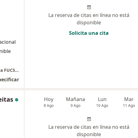
La reserva de citas en línea no está
disponible
Solicita una cita
nacional
nible
Dra. Maria Salomé Páez García - Dermatóloga FUCS- MD Javeriana, Clínica - cirugía - estetica -tricologa - trasplante capilar
pecificar
eitas
Hoy
Mañana
Lun
Mar
8 Ago
9 Ago
10 Ago
11 Ago
La reserva de citas en línea no está
disponible