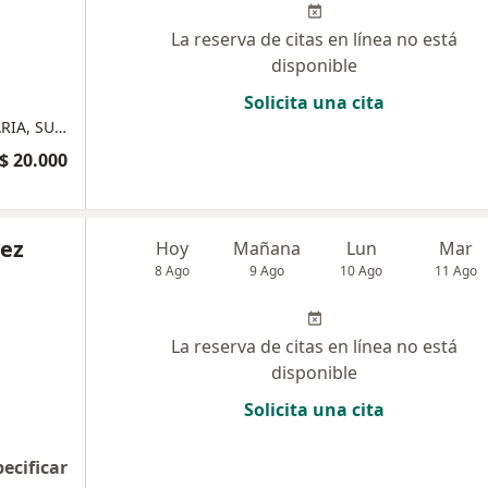
La reserva de citas en línea no está
disponible
Solicita una cita
CONSULTA MEDICA DE URGENCIA DOMICILIARIA, SUTURAS, CAMBIO DE SONDAS, LECTURA DE PARACLINICO , ORDENES MEDICAS
$ 20.000
rez
Hoy
Mañana
Lun
Mar
8 Ago
9 Ago
10 Ago
11 Ago
La reserva de citas en línea no está
disponible
Solicita una cita
pecificar