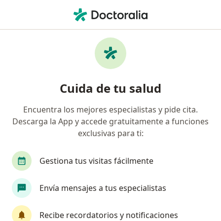
Men
Cardiólogo • Cúcuta, Norte de Santander
Filtros
Seguro
Mapa
Cardiólogos en Cúcuta
Cuida de tu salud
Encuentra los mejores especialistas y pide cita.
¿Cuál es tu compañía aseguradora?
Descarga la App y accede gratuitamente a funciones
Allianz Seguros S.A.
Coomeva Medicina Prepag
exclusivas para ti:
Gestiona tus visitas fácilmente
Envía mensajes a tus especialistas
Recibe recordatorios y notificaciones