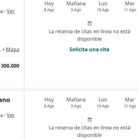
Hoy
Mañana
Lun
Mar
8 Ago
9 Ago
10 Ago
11 Ago
·
Ver
go
La reserva de citas en línea no está
disponible
nsultorio 703, Cúcuta
•
Mapa
Solicita una cita
 300.000
cano
Hoy
Mañana
Lun
Mar
8 Ago
9 Ago
10 Ago
11 Ago
·
Ver
go
La reserva de citas en línea no está
disponible