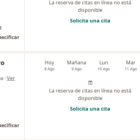
La reserva de citas en línea no está
disponible
Solicita una cita
2
pecificar
ro
Hoy
Mañana
Lun
Mar
8 Ago
9 Ago
10 Ago
11 Ago
·
Ver
go
La reserva de citas en línea no está
disponible
Solicita una cita
pecificar