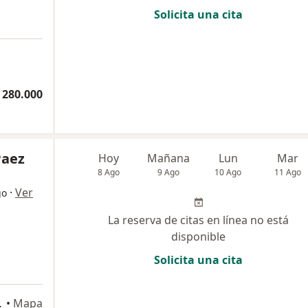
Solicita una cita
 280.000
Paez
Hoy
Mañana
Lun
Mar
8 Ago
9 Ago
10 Ago
11 Ago
·
Ver
go
La reserva de citas en línea no está
disponible
Solicita una cita
a
orte, Cúcuta
•
Mapa