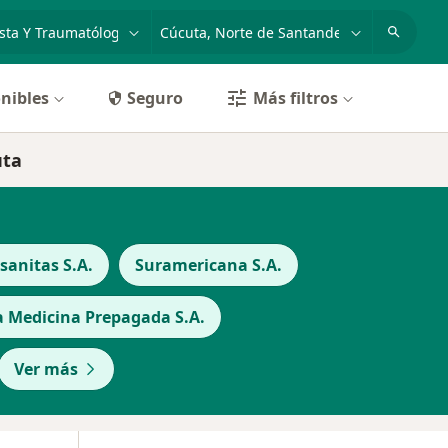
dad, enfermedad o nombre
p. ej. Bogotá
nibles
Seguro
Más filtros
uta
anitas S.A.
Suramericana S.A.
a Medicina Prepagada S.A.
Ver más