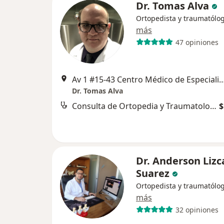
Dr. Tomas Alva
Ortopedista y traumatólo
más
47 opiniones
Av 1 #15-43 Centro Médico de Especialistas Jericó, Barrio La Playa Co
Dr. Tomas Alva
Consulta de Ortopedia y Traumatología
$
Dr. Anderson Liz
Suarez
Ortopedista y traumatólo
más
32 opiniones