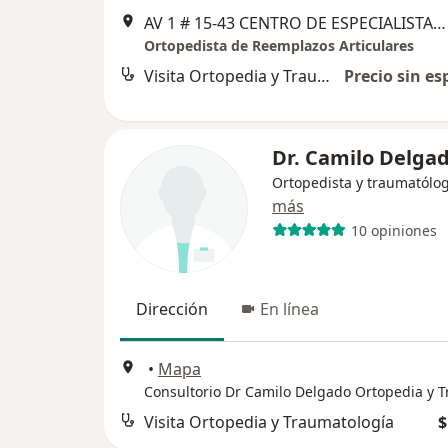
AV 1 # 15-43 CENTRO DE ESPECIALISTAS JERICO CONS 404, Cúcuta
Ortopedista de Reemplazos Articulares
Visita Ortopedia y Traumatología
Precio sin es
Dr. Camilo Delga
Ortopedista y traumatólo
más
10 opiniones
Dirección
En línea
•
Mapa
Visita Ortopedia y Traumatología
$