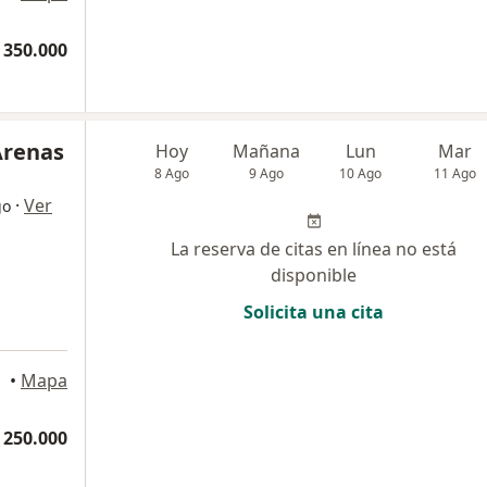
 350.000
Arenas
Hoy
Mañana
Lun
Mar
8 Ago
9 Ago
10 Ago
11 Ago
·
Ver
go
La reserva de citas en línea no está
disponible
Solicita una cita
•
Mapa
 250.000