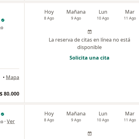
Hoy
Mañana
Lun
Mar
8 Ago
9 Ago
10 Ago
11 Ago
go
La reserva de citas en línea no está
disponible
Solicita una cita
a
•
Mapa
$ 80.000
Hoy
Mañana
Lun
Mar
8 Ago
9 Ago
10 Ago
11 Ago
·
Ver
go