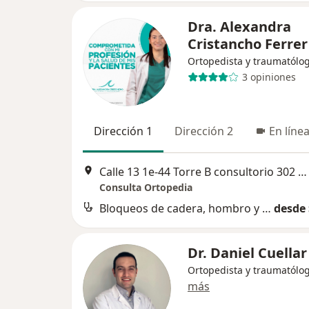
Dra. Alexandra
Cristancho Ferrer
Ortopedista y traumatólo
3 opiniones
Dirección 1
Dirección 2
En líne
Calle 13 1e-44 Torre B consultorio 302 Caobos, Cúcuta
Consulta Ortopedia
Bloqueos de cadera, hombro y rodilla para artropatía degenerativa
desde 
Dr. Daniel Cuellar
Ortopedista y traumatólo
más