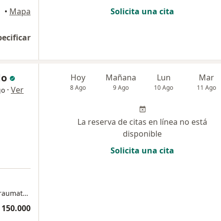
•
Mapa
Solicita una cita
pecificar
do
Hoy
Mañana
Lun
Mar
8 Ago
9 Ago
10 Ago
11 Ago
·
Ver
go
La reserva de citas en línea no está
disponible
Solicita una cita
Consultorio Dr Camilo Delgado Ortopedia y Traumatologia - Pasto
 150.000