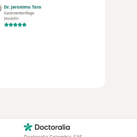
Dr. Jeronimo Toro
Gastroenterólogo
Medellín
Contacto
Doctoralia - Página de inicio