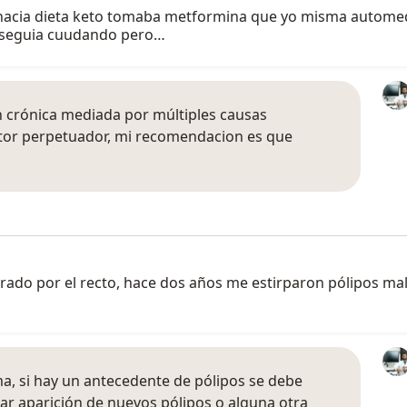
s hacia dieta keto tomaba metformina que yo misma autom
e seguia cuudando pero…
 crónica mediada por múltiples causas
or perpetuador, mi recomendacion es que
do por el recto, hace dos años me estirparon pólipos mal
ma, si hay un antecedente de pólipos se debe
ar aparición de nuevos pólipos o alguna otra