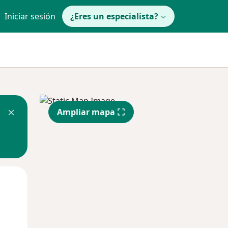
Iniciar sesión
¿Eres un especialista?
Ampliar mapa
Mar
Mié
Jue
11 Ago
12 Ago
13 Ago