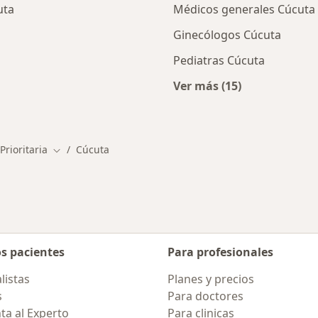
uta
Médicos generales Cúcuta
Ginecólogos Cúcuta
Pediatras Cúcuta
Ver más (15)
ios en Cúcuta
Más en esta categor
Prioritaria
Cúcuta
Cambiar de ciudad
os pacientes
Para profesionales
listas
Planes y precios
s
Para doctores
ta al Experto
Para clinicas