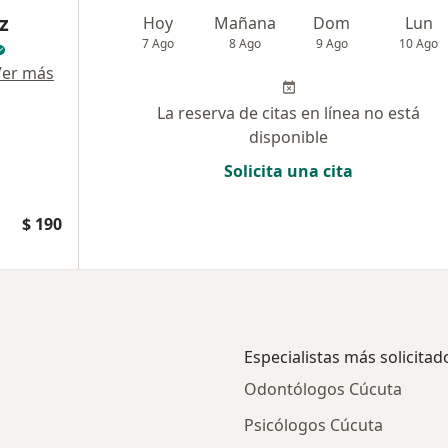
z
Hoy
Mañana
Dom
Lun
7 Ago
8 Ago
9 Ago
10 Ago
Ver más
La reserva de citas en línea no está
disponible
Solicita una cita
$ 190
Especialistas más solicitad
Odontólogos Cúcuta
Psicólogos Cúcuta