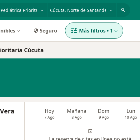
dad, enfermedad o nombre
p. ej. Bogotá
nibles
Seguro
Más filtros
•
1
ioritaria Cúcuta
 Vera
Hoy
Mañana
Dom
Lun
7 Ago
8 Ago
9 Ago
10 Ago
La reserva de citas en línea no está