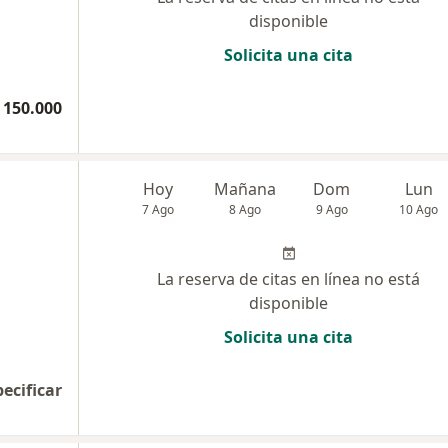
disponible
Solicita una cita
 150.000
Hoy
Mañana
Dom
Lun
7 Ago
8 Ago
9 Ago
10 Ago
La reserva de citas en línea no está
disponible
Solicita una cita
pecificar