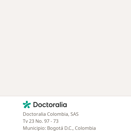
ía: Especialistas más solicitados
Contacto
Doctoralia - Página de inicio
Doctoralia Colombia, SAS
Tv 23 No. 97 - 73
Municipio: Bogotá D.C., Colombia