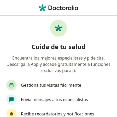
Men
Infiltración Cervical Con Toxina Botulínica • Armenia, Quindío
Filtros
• 1
Seguro
Mapa
Especialistas en Infiltración cervical con
Cuida de tu salud
toxina botulínica Armenia
Encuentra los mejores especialistas y pide cita.
Descarga la App y accede gratuitamente a funciones
¿Qué especialidad estás buscando?
exclusivas para ti:
Neurólogo
Gestiona tus visitas fácilmente
Envía mensajes a tus especialistas
Recibe recordatorios y notificaciones