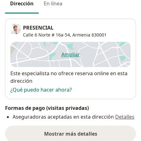
Dirección
En línea
PRESENCIAL
Calle 6 Norte # 16a-54,
Armenia
630001
Ampliar
se abre en una nueva pestañ
Disponibilidad
Este especialista no ofrece reserva online en esta
dirección
¿Qué puedo hacer ahora?
Formas de pago (visitas privadas)
Aseguradoras aceptadas en esta dirección
Detalles
Mostrar más detalles
sobre la dirección