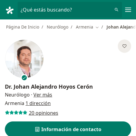
Men
¿Qué estás buscando?
Página De Inicio
Neurólogo
Armenia
Johan Alejan
Cambiar de ciudad
Dr.
Johan Alejandro Hoyos Cerón
sobre las especializaciones
Neurólogo
·
Ver más
Armenia
1 dirección
20 opiniones
Información de contacto