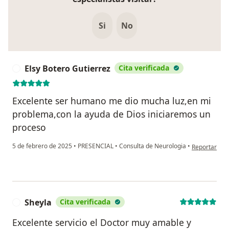
Si
No
Elsy Botero Gutierrez
Cita verificada
E
Excelente ser humano me dio mucha luz,en mi
problema,con la ayuda de Dios iniciaremos un
proceso
en opinión de
5 de febrero de 2025
•
PRESENCIAL
•
Consulta de Neurologia
•
Reportar
Sheyla
Cita verificada
S
Excelente servicio el Doctor muy amable y