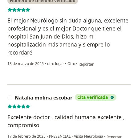
Número de teléfono verificado
El mejor Neurólogo sin duda alguna, excelente
profesional y es el mejor Doctor que tiene el
hospital San Juan de Dios, hizo mi
hospitalización más amena y siempre lo
recordaré
en opinión del usuario Maria Luisa
18 de marzo de 2025
•
otro lugar
•
Otro
•
Reportar
Natalia molina escobar
Cita verificada
N
Excelente doctor , calidad humana excelente ,
compromiso
en opinión del usu
17 de febrero de 2025
•
PRESENCIAL
•
Visita Neurología
•
Reportar