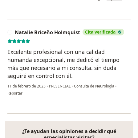
Natalie Briceño Holmquist
Cita verificada
N
Excelente profesional con una calidad
humanda excepcional, me dedicó el tiempo
más que necesario a mi consulta. sin duda
seguiré en control con él.
11 de febrero de 2025
•
PRESENCIAL
•
Consulta de Neurologia
•
en opinión del usuario Natalie Briceño Holmquist
Reportar
¿Te ayudan las opiniones a decidir qué
especialistas visitar?