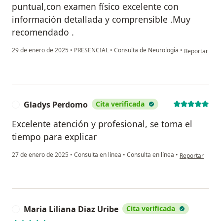
puntual,con examen físico excelente con
información detallada y comprensible .Muy
recomendado .
en opinión de
29 de enero de 2025
•
PRESENCIAL
•
Consulta de Neurologia
•
Reportar
Gladys Perdomo
Cita verificada
G
Excelente atención y profesional, se toma el
tiempo para explicar
en opinión del
27 de enero de 2025
•
Consulta en línea
•
Consulta en línea
•
Reportar
Maria Liliana Diaz Uribe
Cita verificada
M