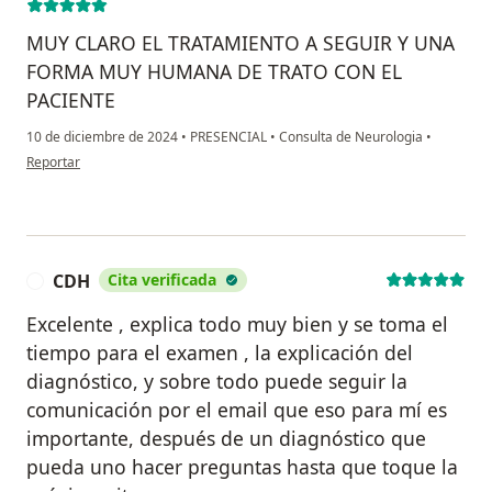
MUY CLARO EL TRATAMIENTO A SEGUIR Y UNA
FORMA MUY HUMANA DE TRATO CON EL
PACIENTE
10 de diciembre de 2024
•
PRESENCIAL
•
Consulta de Neurologia
•
en opinión del usuario CESAR A LONDOÑO R
Reportar
CDH
Cita verificada
C
Excelente , explica todo muy bien y se toma el
tiempo para el examen , la explicación del
diagnóstico, y sobre todo puede seguir la
comunicación por el email que eso para mí es
importante, después de un diagnóstico que
pueda uno hacer preguntas hasta que toque la