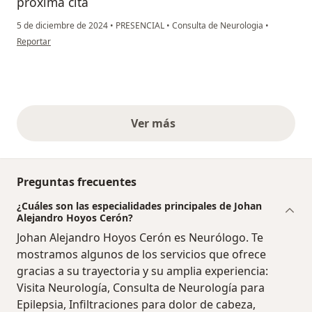
próxima cita
5 de diciembre de 2024
•
PRESENCIAL
•
Consulta de Neurologia
•
en opinión del usuario CDH
Reportar
Ver más
opiniones anteriores
Preguntas frecuentes
¿Cuáles son las especialidades principales de Johan
Alejandro Hoyos Cerón?
Johan Alejandro Hoyos Cerón es Neurólogo. Te
mostramos algunos de los servicios que ofrece
gracias a su trayectoria y su amplia experiencia:
Visita Neurología, Consulta de Neurología para
Epilepsia, Infiltraciones para dolor de cabeza,