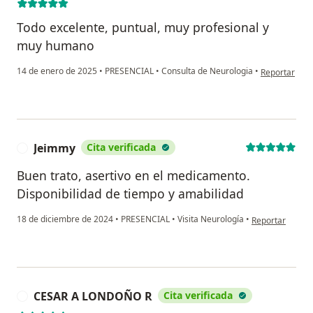
Todo excelente, puntual, muy profesional y
muy humano
en opinión de
14 de enero de 2025
•
PRESENCIAL
•
Consulta de Neurologia
•
Reportar
Jeimmy
Cita verificada
J
Buen trato, asertivo en el medicamento.
Disponibilidad de tiempo y amabilidad
en opinión del 
18 de diciembre de 2024
•
PRESENCIAL
•
Visita Neurología
•
Reportar
CESAR A LONDOÑO R
Cita verificada
C