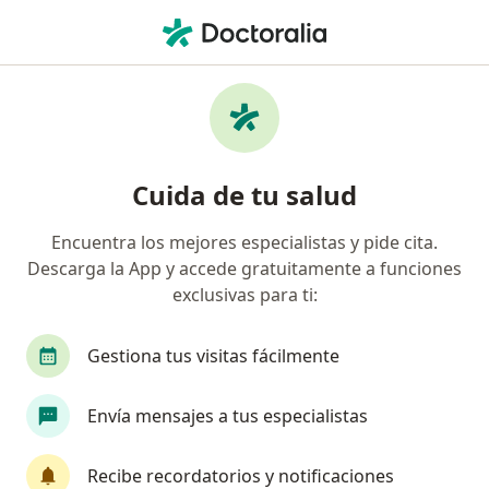
Men
¿Qué estás buscando?
Página De Inicio
Servicios
Videonistagmografía (Vng)
Videonistagmografía (vng) -
Cuida de tu salud
Información, expertos y
preguntas frecuentes
Encuentra los mejores especialistas y pide cita.
Descarga la App y accede gratuitamente a funciones
exclusivas para ti:
Gestiona tus visitas fácilmente
Información
Envía mensajes a tus especialistas
Expertos en videonistagmografía (vng)
Recibe recordatorios y notificaciones