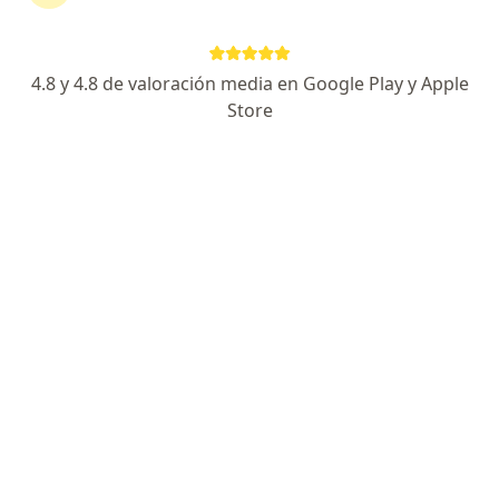
Julian Alejandro Ramirez Osorio
4.8 y 4.8 de valoración media en Google Play y Apple
Otorrinolaringólogo, Otología
Store
Pereira
Reservar cita
Angelica Rolong Rivera
Otorrinolaringólogo
Barranquilla
Reservar cita
Edward Alberto Polania Jacome
Otorrinolaringólogo
Neiva
Reservar cita