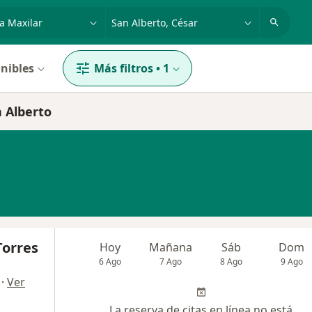
dad, enfermedad o nombre
p. ej. Bogotá
nibles
Más filtros
•
1
n Alberto
Torres
Hoy
Mañana
Sáb
Dom
6 Ago
7 Ago
8 Ago
9 Ago
·
Ver
La reserva de citas en línea no está