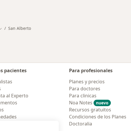
San Alberto
Cambiar de ciudad
os pacientes
Para profesionales
listas
Planes y precios
s
Para doctores
ta al Experto
Para clinicas
amentos
Noa Notes
nuevo
os
Recursos gratuitos
medades
Condiciones de los Planes
tas Frecuentes
Doctoralia
ión para móvil