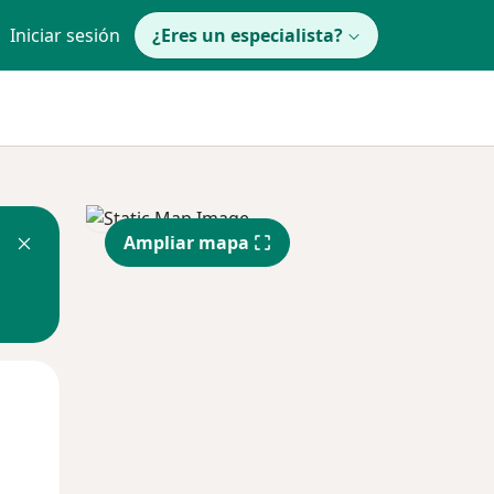
Iniciar sesión
¿Eres un especialista?
Ampliar mapa
Lun
Mar
Mié
10 Ago
11 Ago
12 Ago