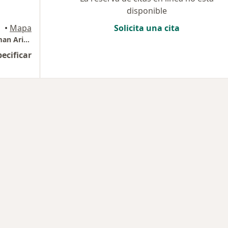
disponible
erto
•
Mapa
Solicita una cita
ODONTOMETROPOLIS. San Alberto: Dr. Ethman Ariel Torres.
pecificar