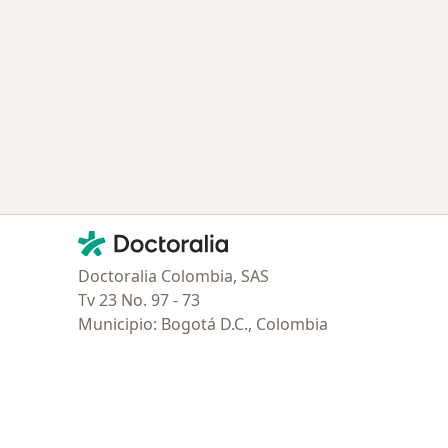
Contacto
Doctoralia - Página de inicio
Doctoralia Colombia, SAS
Tv 23 No. 97 - 73
Municipio: Bogotá D.C., Colombia