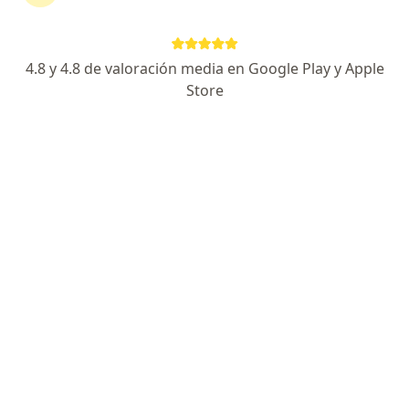
Nazinsky Rodriguez Arias
4.8 y 4.8 de valoración media en Google Play y Apple
Odontólogo
Store
Bogotá
Reservar cita
Johanna Andrea Calderón
Bohorquez
Odontólogo
Ibagué
Reservar cita
Rodrigo Ivan Rios Osorio
Cirujano maxilofacial, Odontólogo
Bogotá