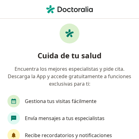
Men
¿Qué estás buscando?
Página De Inicio
Servicios
Cirugía Estética Periodontal
Cirugía estética periodontal -
Cuida de tu salud
Información, expertos y
preguntas frecuentes
Encuentra los mejores especialistas y pide cita.
Descarga la App y accede gratuitamente a funciones
exclusivas para ti:
Gestiona tus visitas fácilmente
Información
Envía mensajes a tus especialistas
Expertos en cirugía estética periodontal
Recibe recordatorios y notificaciones