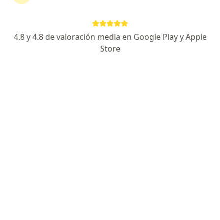
Rodrigo Ivan Rios Osorio
4.8 y 4.8 de valoración media en Google Play y Apple
Cirujano maxilofacial, Odontólogo
Store
Bogotá
Adriana Zerpa Valenzuela
Odontólogo
Bogotá
Sindy Lisbeth Guerrero Abril
Odontólogo
Obed Hernandez Ocampo