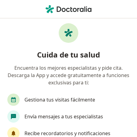
Men
¿Qué estás buscando?
Página De Inicio
Servicios
Odontología Oncológica
Odontología oncológica -
Cuida de tu salud
Información, expertos y
preguntas frecuentes
Encuentra los mejores especialistas y pide cita.
Descarga la App y accede gratuitamente a funciones
exclusivas para ti:
Gestiona tus visitas fácilmente
Información
Envía mensajes a tus especialistas
Expertos en odontología oncológica
Recibe recordatorios y notificaciones