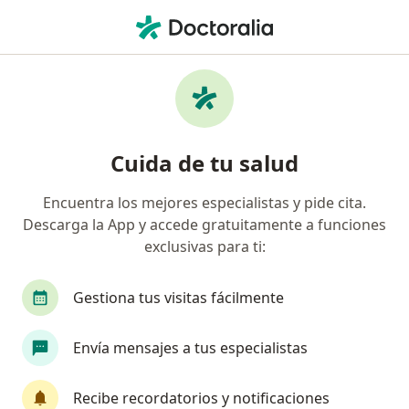
Men
Psicoanálisis • Barrios Unidos, Cundinamarca
Filtros
• 1
Seguro
Mapa
Especialistas en Psicoanálisis Barrios Unidos
Cuida de tu salud
Encuentra los mejores especialistas y pide cita.
¿Qué especialidad estás buscando?
Descarga la App y accede gratuitamente a funciones
Psicoanalista
Terapeuta complementario
exclusivas para ti:
Gestiona tus visitas fácilmente
Envía mensajes a tus especialistas
Recibe recordatorios y notificaciones