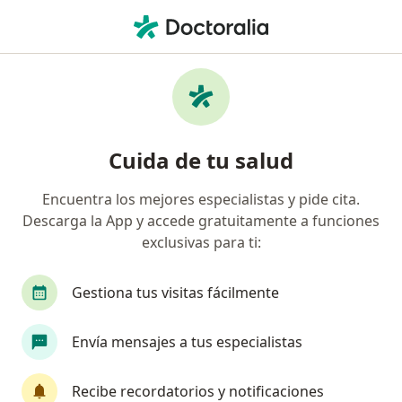
Men
Especialista En Medicina Deportiva • Barrios Unidos, Cundinamarca
Filtros
Seguro
Mapa
Especialistas en medicina deportiva en
Cuida de tu salud
Barrios Unidos
Encuentra los mejores especialistas y pide cita.
Descarga la App y accede gratuitamente a funciones
¿Cuál es tu compañía aseguradora?
exclusivas para ti:
Gestiona tus visitas fácilmente
Envía mensajes a tus especialistas
Recibe recordatorios y notificaciones