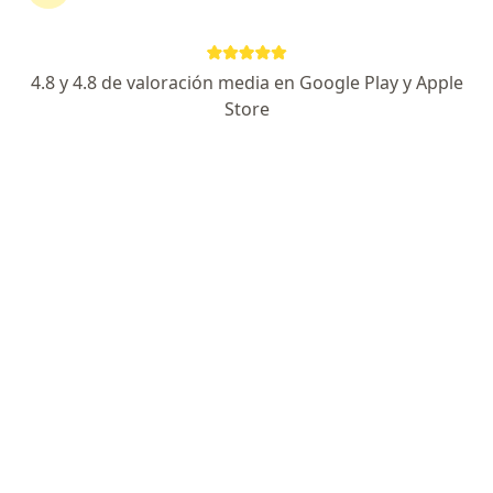
Dra. Johanna Ramirez
Especialista en medicina deportiva, Médica general
8 opiniones
4.8 y 4.8 de valoración media en Google Play y Apple
Store
Dirección
En línea
Calle 93b 17-12, Bogotá
•
Mapa
Deport-vida Dra Johanna Ramirez
Visita Medicina del Deporte
$ 240.000
Este especialista no ofrece reserva de cita en línea en esta dirección.
Solicita una cita