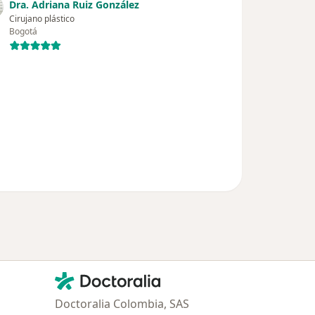
Dra. Adriana Ruiz González
Cirujano plástico
Bogotá
Contacto
Doctoralia - Página de inicio
Doctoralia Colombia, SAS