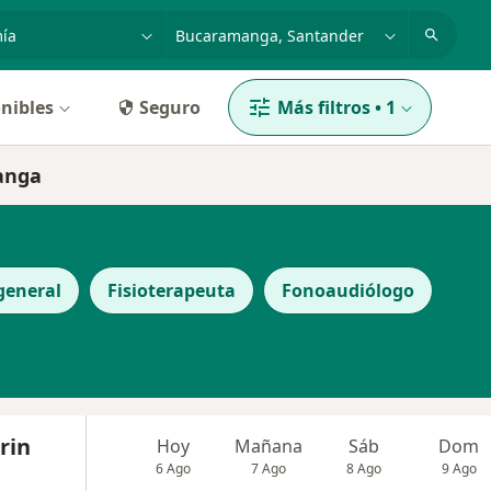
dad, enfermedad o nombre
p. ej. Bogotá
nibles
Seguro
Más filtros
•
1
anga
general
Fisioterapeuta
Fonoaudiólogo
rin
Hoy
Mañana
Sáb
Dom
6 Ago
7 Ago
8 Ago
9 Ago