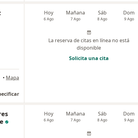
z
Hoy
Mañana
Sáb
Dom
6 Ago
7 Ago
8 Ago
9 Ago
La reserva de citas en línea no está
disponible
Solicita una cita
•
Mapa
pecificar
res
Hoy
Mañana
Sáb
Dom
e
6 Ago
7 Ago
8 Ago
9 Ago