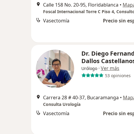
Calle 158 No. 20-95, Floridablanca
•
Map
Foscal Internacional Torre C Piso 4, Consult
Vasectomía
Precio sin es
Dr. Diego Fernan
Dallos Castellano
·
Ver más
Urólogo
53 opiniones
Carrera 28 # 40-37, Bucaramanga
•
Map
Consulta Urología
Vasectomía
Precio sin es