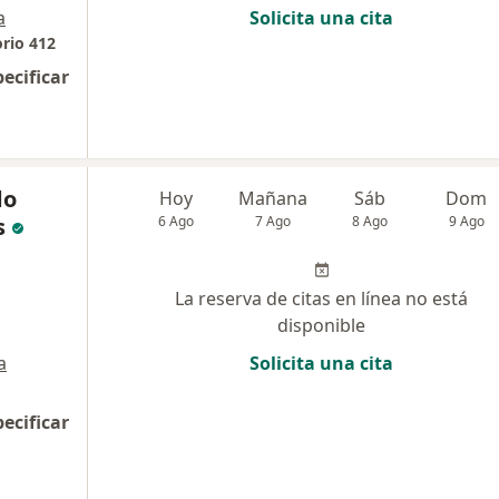
a
Solicita una cita
orio 412
pecificar
do
Hoy
Mañana
Sáb
Dom
s
6 Ago
7 Ago
8 Ago
9 Ago
La reserva de citas en línea no está
disponible
a
Solicita una cita
pecificar