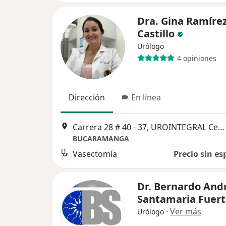
Dra. Gina Ramíre
Castillo
Urólogo
4 opiniones
Dirección
En línea
Carrera 28 # 40 - 37, UROINTEGRAL Centro de Especialistas Chicamocha, 5to piso, Bucaramanga
BUCARAMANGA
Vasectomía
Precio sin es
Dr. Bernardo And
Santamaria Fuert
·
Ver más
Urólogo