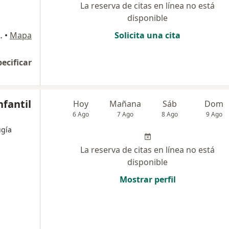
La reserva de citas en línea no está
disponible
58 numero 20 -95, Bucaramanga
•
Mapa
Solicita una cita
pecificar
nfantil
Hoy
Mañana
Sáb
Dom
6 Ago
7 Ago
8 Ago
9 Ago
ugía
La reserva de citas en línea no está
disponible
Mostrar perfil