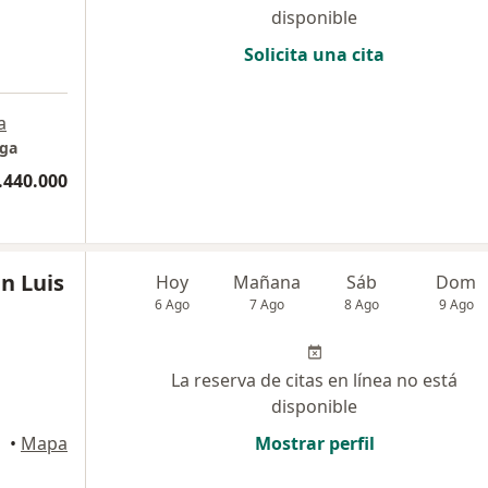
disponible
Solicita una cita
a
nga
.440.000
n Luis
Hoy
Mañana
Sáb
Dom
6 Ago
7 Ago
8 Ago
9 Ago
La reserva de citas en línea no está
disponible
•
Mapa
Mostrar perfil