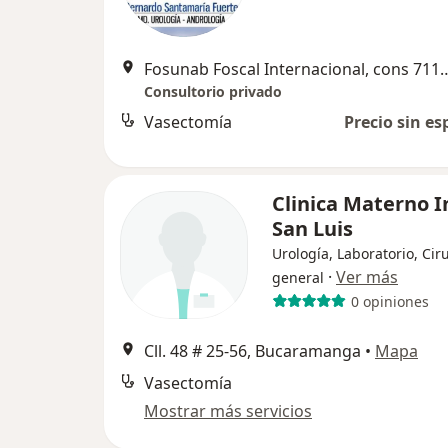
Fosunab Foscal Internacional, cons 711 calle 1
Consultorio privado
Vasectomía
Precio sin es
Clinica Materno I
San Luis
Urología, Laboratorio, Cir
·
Ver más
general
0 opiniones
Cll. 48 # 25-56, Bucaramanga
•
Mapa
Vasectomía
Mostrar más servicios