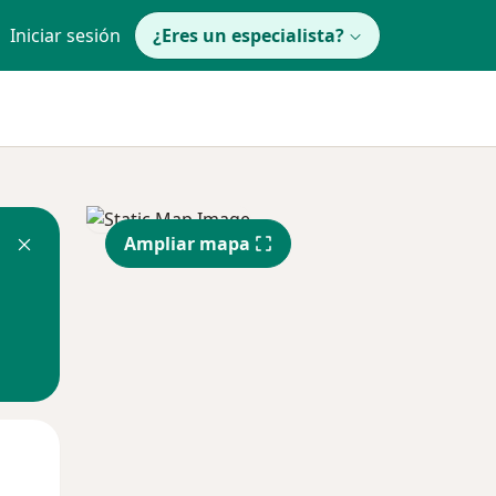
Iniciar sesión
¿Eres un especialista?
Ampliar mapa
Lun
Mar
Mié
10 Ago
11 Ago
12 Ago