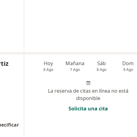
tiz
Hoy
Mañana
Sáb
Dom
6 Ago
7 Ago
8 Ago
9 Ago
La reserva de citas en línea no está
disponible
Solicita una cita
pecificar