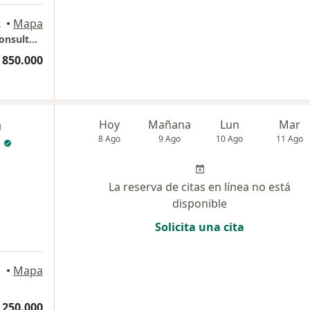
aramanga
•
Mapa
Centro Internacional de Especialistas (CIE) consultorio 11-06 sur
 850.000
a
Hoy
Mañana
Lun
Mar
8 Ago
9 Ago
10 Ago
11 Ago
La reserva de citas en línea no está
disponible
Solicita una cita
•
Mapa
 250.000