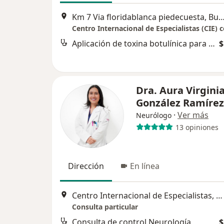
Km 7 Via floridablanca piedecuesta, Buc
Aplicación de toxina botulínica para enfermedades neurológicas
$
Dra. Aura Virgini
González Ramírez
·
Ver más
Neurólogo
13 opiniones
Dirección
En línea
Centro Internacional de Especialistas, Piedecuesta
Consulta particular
Consulta de control Neurología
$