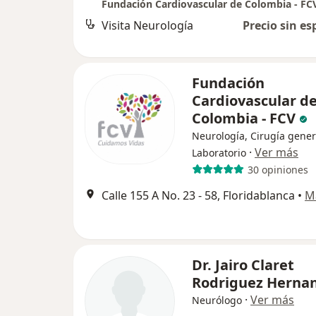
Fundación Cardiovascular de Colombia - FC
Visita Neurología
Precio sin es
Fundación
Cardiovascular d
Colombia - FCV
Neurología, Cirugía gener
·
Ver más
Laboratorio
30 opiniones
Calle 155 A No. 23 - 58, Floridablanca
•
M
Dr. Jairo Claret
Rodriguez Herna
·
Ver más
Neurólogo