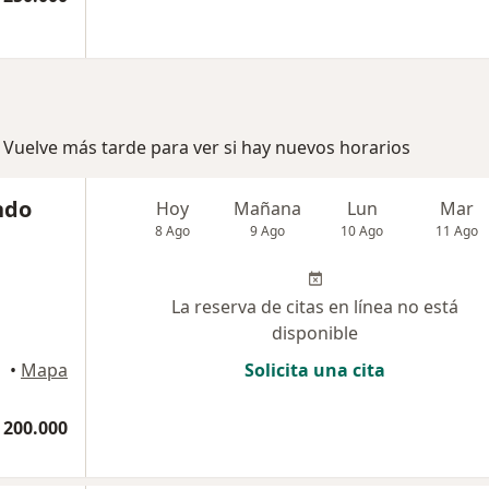
 Vuelve más tarde para ver si hay nuevos horarios
ndo
Hoy
Mañana
Lun
Mar
8 Ago
9 Ago
10 Ago
11 Ago
La reserva de citas en línea no está
disponible
•
Mapa
Solicita una cita
 200.000