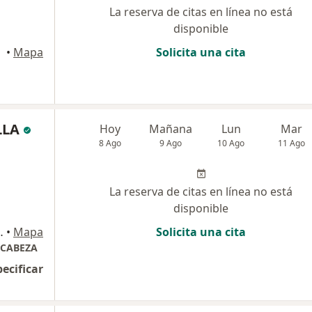
La reserva de citas en línea no está
disponible
•
Mapa
Solicita una cita
LLA
Hoy
Mañana
Lun
Mar
8 Ago
9 Ago
10 Ago
11 Ago
La reserva de citas en línea no está
disponible
 Mod. 27 - Cons 614, Floridablanca
•
Mapa
Solicita una cita
 CABEZA
pecificar