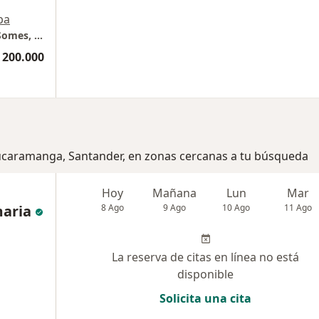
pa
Neurologia Clinica - consultorio #2 edificio Somes, sotomayor, Bucaramanga.
 200.000
Bucaramanga, Santander, en zonas cercanas a tu búsqueda
Hoy
Mañana
Lun
Mar
aria
8 Ago
9 Ago
10 Ago
11 Ago
La reserva de citas en línea no está
disponible
Solicita una cita