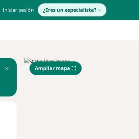
Iniciar sesión
¿Eres un especialista?
Ampliar mapa
Mié
Jue
Vie
12 Ago
13 Ago
14 Ago