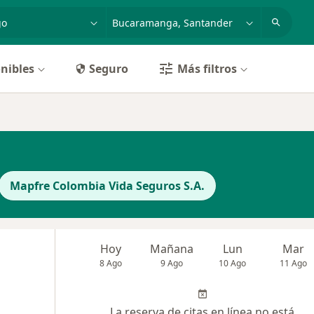
dad, enfermedad o nombre
p. ej. Bogotá
nibles
Seguro
Más filtros
Mapfre Colombia Vida Seguros S.A.
Hoy
Mañana
Lun
Mar
8 Ago
9 Ago
10 Ago
11 Ago
La reserva de citas en línea no está