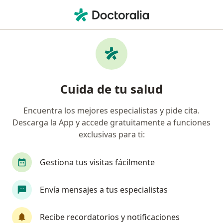
Men
Visita Psicología • Bucaramanga, Santander
Filtros
• 1
Seguro
Mapa
Especialistas en Visita Psicología
Cuida de tu salud
Bucaramanga
Encuentra los mejores especialistas y pide cita.
Descarga la App y accede gratuitamente a funciones
¿Qué especialidad estás buscando?
exclusivas para ti:
Psicólogo
Terapeuta complementario
Neu
Gestiona tus visitas fácilmente
Envía mensajes a tus especialistas
Recibe recordatorios y notificaciones