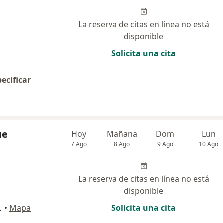
La reserva de citas en línea no está
disponible
Solicita una cita
pecificar
ue
Hoy
Mañana
Dom
Lun
7 Ago
8 Ago
9 Ago
10 Ago
La reserva de citas en línea no está
disponible
lt. 313 ), Armenia
•
Mapa
Solicita una cita