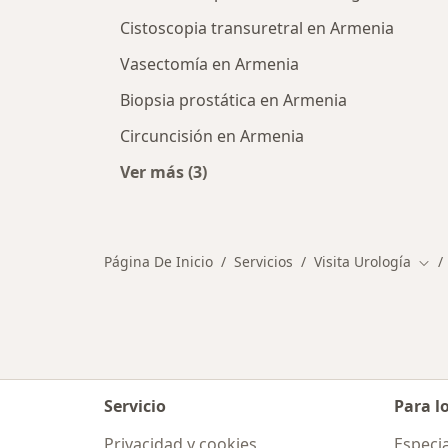
Cistoscopia transuretral en Armenia
Vasectomía en Armenia
Biopsia prostática en Armenia
Circuncisión en Armenia
Ver más (3)
Más en esta categoría: Otros servic
Página De Inicio
Servicios
Visita Urología
Camb
Servicio
Para l
Privacidad y cookies
Especia