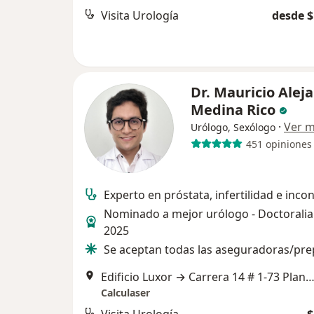
Visita Urología
desde $
Dr. Mauricio Alej
Medina Rico
·
Ver 
Urólogo, Sexólogo
451 opiniones
Experto en próstata, infertilidad e inco
Nominado a mejor urólogo - Doctorali
2025
Se aceptan todas las aseguradoras/pr
Edificio Luxor → Carrera 14 # 1-73 Planta Libre, Piso 1, Local 02, A
Calculaser