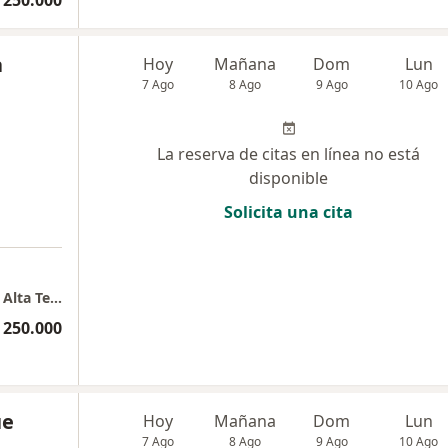
 250.000
a
Hoy
Mañana
Dom
Lun
7 Ago
8 Ago
9 Ago
10 Ago
La reserva de citas en línea no está
disponible
Solicita una cita
CRAT - Centro de Rehabilitación, Bienestar y Alta Tecnología
 250.000
ue
Hoy
Mañana
Dom
Lun
7 Ago
8 Ago
9 Ago
10 Ago