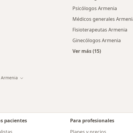
Psicólogos Armenia
Médicos generales Armeni
Fisioterapeutas Armenia
Ginecólogos Armenia
Ver más (15)
ios en Armenia
Más en esta categor
Armenia
iar de ciudad
Cambiar de ciudad
os pacientes
Para profesionales
listas
Planes y precios