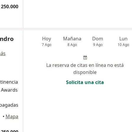
 250.000
andro
Hoy
Mañana
Dom
Lun
7 Ago
8 Ago
9 Ago
10 Ago
más
La reserva de citas en línea no está
disponible
ntinencia
Solicita una cita
a Awards
epagadas
rmenia
•
Mapa