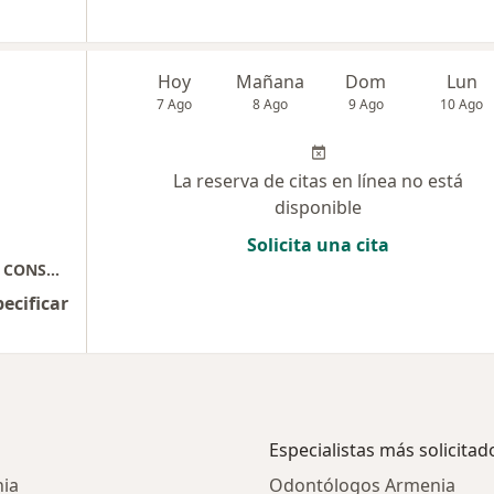
Hoy
Mañana
Dom
Lun
7 Ago
8 Ago
9 Ago
10 Ago
La reserva de citas en línea no está
disponible
Solicita una cita
UROLOGYN CARE, CLINICA DEL CAFE 5 PISO CONSULTORIO 517 Y 518
pecificar
Especialistas más solicitad
nia
Odontólogos Armenia