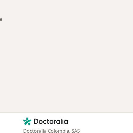
a
ía: Especialistas más solicitados
Contacto
Doctoralia - Página de inicio
Doctoralia Colombia, SAS