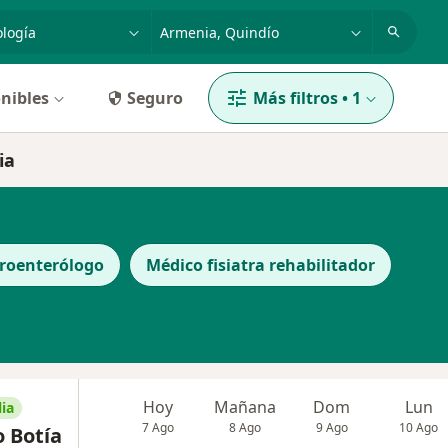
dad, enfermedad o nombre
p. ej. Bogotá
nibles
Seguro
Más filtros
•
1
ia
roenterólogo
Médico fisiatra rehabilitador
Hoy
Mañana
Dom
Lun
ia
7 Ago
8 Ago
9 Ago
10 Ago
o Botía