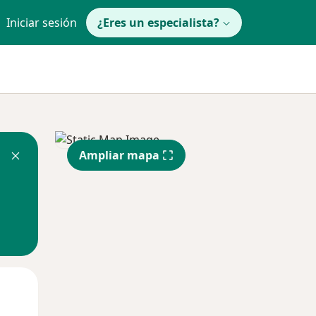
Iniciar sesión
¿Eres un especialista?
Ampliar mapa
Mar
Mié
Jue
11 Ago
12 Ago
13 Ago