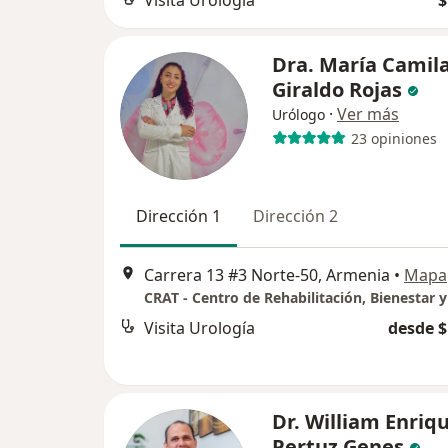
Visita Urología
$
Dra. María Camil
Giraldo Rojas
·
Ver más
Urólogo
23 opiniones
Dirección 1
Dirección 2
Carrera 13 #3 Norte-50, Armenia
•
Mapa
Visita Urología
desde $
Dr. William Enriq
Pertuz Genes