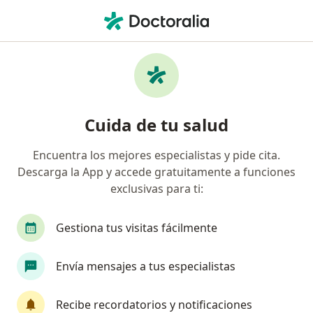
Men
Visita Urología • Pereira, Risaralda
Filtros
• 1
Seguro
Mapa
Especialistas en Visita Urología Pereira
Cuida de tu salud
Encuentra los mejores especialistas y pide cita.
¿Qué especialidad estás buscando?
Descarga la App y accede gratuitamente a funciones
Urólogo
Sexólogo
Oncólogo
Cardiól
exclusivas para ti:
Gestiona tus visitas fácilmente
Envía mensajes a tus especialistas
Recibe recordatorios y notificaciones