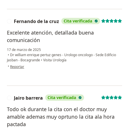
Fernando de la cruz
Cita verificada
F
Excelente atención, detallada buena
comunicación
17 de marzo de 2025
•
Dr william enrique pertuz genes - Urologo oncologo - Sede Edificio
Jasban - Bocagrande
•
Visita Urología
en opinión del usuario Fernando de la cruz
•
Reportar
Jairo barrera
Cita verificada
J
Todo ok durante la cita con el doctor muy
amable ademas muy oprtuno la cita ala hora
pactada