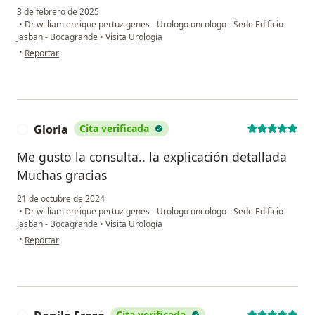
3 de febrero de 2025
•
Dr william enrique pertuz genes - Urologo oncologo - Sede Edificio
Jasban - Bocagrande
•
Visita Urología
en opinión del usuario Jairo barrera
•
Reportar
Gloria
Cita verificada
G
Me gusto la consulta.. la explicación detallada
Muchas gracias
21 de octubre de 2024
•
Dr william enrique pertuz genes - Urologo oncologo - Sede Edificio
Jasban - Bocagrande
•
Visita Urología
en opinión del usuario Gloria
•
Reportar
Cita verificada