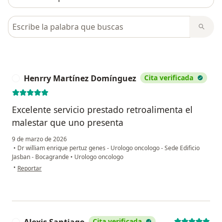
Busca en opiniones
Henrry Martínez Domínguez
Cita verificada
H
Excelente servicio prestado retroalimenta el
malestar que uno presenta
9 de marzo de 2026
•
Dr william enrique pertuz genes - Urologo oncologo - Sede Edificio
Jasban - Bocagrande
•
Urologo oncologo
en opinión del usuario Henrry Martínez Domínguez
•
Reportar
Alexis Santiago
Cita verificada
A