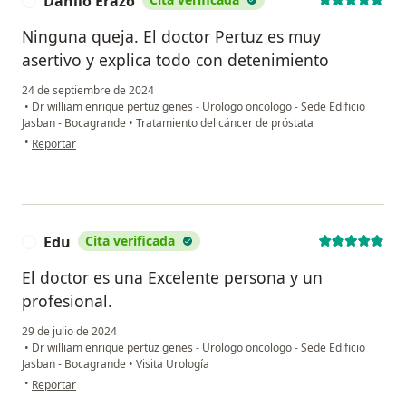
Danilo Erazo
D
Ninguna queja. El doctor Pertuz es muy
asertivo y explica todo con detenimiento
24 de septiembre de 2024
•
Dr william enrique pertuz genes - Urologo oncologo - Sede Edificio
Jasban - Bocagrande
•
Tratamiento del cáncer de próstata
en opinión del usuario Danilo Erazo
•
Reportar
Edu
Cita verificada
E
El doctor es una Excelente persona y un
profesional.
29 de julio de 2024
•
Dr william enrique pertuz genes - Urologo oncologo - Sede Edificio
Jasban - Bocagrande
•
Visita Urología
en opinión del usuario Edu
•
Reportar