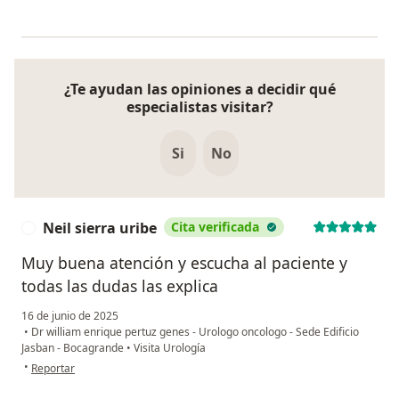
¿Te ayudan las opiniones a decidir qué
especialistas visitar?
Si
No
Neil sierra uribe
Cita verificada
N
Muy buena atención y escucha al paciente y
todas las dudas las explica
16 de junio de 2025
•
Dr william enrique pertuz genes - Urologo oncologo - Sede Edificio
Jasban - Bocagrande
•
Visita Urología
en opinión del usuario Neil sierra uribe
•
Reportar