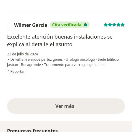
Wilmer Garcia
Cita verificada
W
Excelente atención buenas instalaciones se
explica al detalle el asunto
22 de julio de 2024
•
Dr william enrique pertuz genes - Urologo oncologo - Sede Edificio
Jasban - Bocagrande
•
Tratamiento para verrugas genitales
en opinión del usuario Wilmer Garcia
•
Reportar
Ver más
opiniones anteriores
Preguntas frecuentes