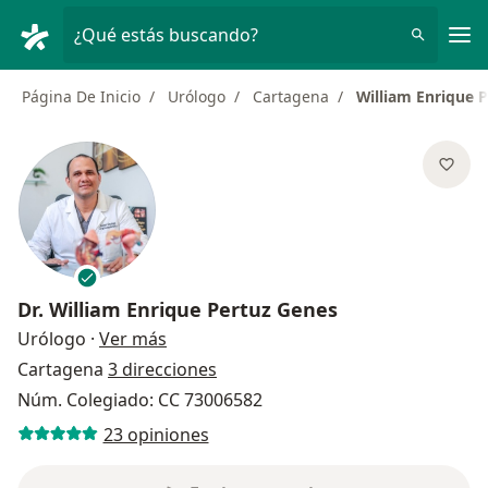
Men
¿Qué estás buscando?
Página De Inicio
Urólogo
Cartagena
William Enrique 
Dr.
William Enrique Pertuz Genes
sobre las especializaciones
Urólogo
·
Ver más
Cartagena
3 direcciones
Núm. Colegiado: CC 73006582
23 opiniones