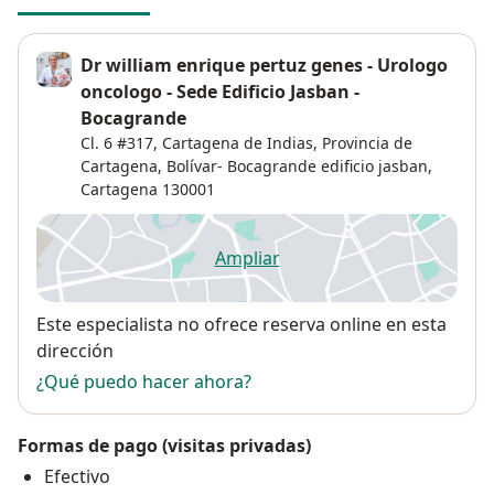
Dr william enrique pertuz genes - Urologo
oncologo - Sede Edificio Jasban -
Bocagrande
Cl. 6 #317, Cartagena de Indias, Provincia de
Cartagena, Bolívar- Bocagrande edificio jasban,
Cartagena
130001
Ampliar
se abre en una nueva pestañ
Disponibilidad
Este especialista no ofrece reserva online en esta
dirección
¿Qué puedo hacer ahora?
Formas de pago (visitas privadas)
Efectivo