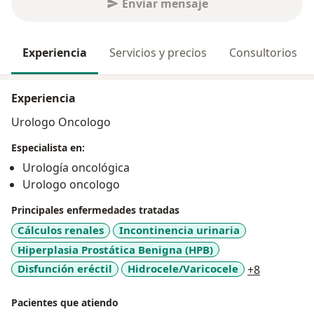
Enviar mensaje
Experiencia
Servicios y precios
Consultorios
Experiencia
Urologo Oncologo
Especialista en:
Urología oncológica
Urologo oncologo
Principales enfermedades tratadas
Cálculos renales
Incontinencia urinaria
Hiperplasia Prostática Benigna (HPB)
a11y_sr_m
Disfunción eréctil
Hidrocele/Varicocele
+8
Pacientes que atiendo