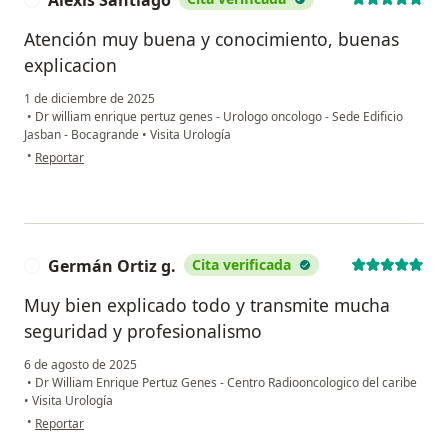
Atención muy buena y conocimiento, buenas
explicacion
1 de diciembre de 2025
•
Dr william enrique pertuz genes - Urologo oncologo - Sede Edificio
Jasban - Bocagrande
•
Visita Urología
en opinión del usuario Alexis Santiago
•
Reportar
Germán Ortiz g.
Cita verificada
G
Muy bien explicado todo y transmite mucha
seguridad y profesionalismo
6 de agosto de 2025
•
Dr William Enrique Pertuz Genes - Centro Radiooncologico del caribe
•
Visita Urología
en opinión del usuario Germán Ortiz g.
•
Reportar