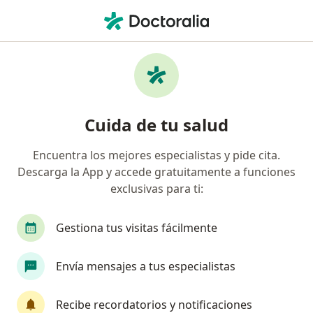
Men
Visitas Sucesivas Fonoaudiología • Cúcuta, Norte de Santander
Filtros
• 1
Seguro
Mapa
Especialistas en Visitas sucesivas
Cuida de tu salud
Fonoaudiología Cúcuta
Encuentra los mejores especialistas y pide cita.
Descarga la App y accede gratuitamente a funciones
¿Qué especialidad estás buscando?
exclusivas para ti:
Fonoaudiólogo
Gestiona tus visitas fácilmente
Envía mensajes a tus especialistas
Recibe recordatorios y notificaciones