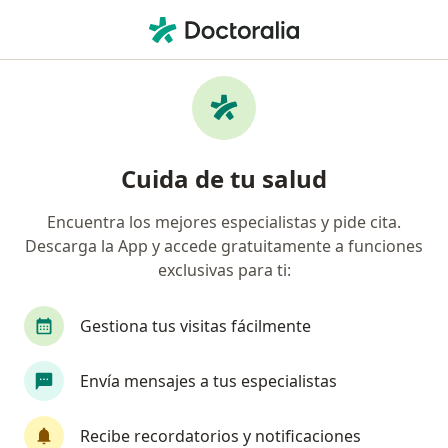
Men
Dermatólogo • Manizales, Caldas
Filtros
Seguro:
Suramericana S.A.
Dermatólogos recomendados de
Cuida de tu salud
Suramericana S.A. en Manizales
Encuentra los mejores especialistas y pide cita.
Descarga la App y accede gratuitamente a funciones
exclusivas para ti:
Gestiona tus visitas fácilmente
Envía mensajes a tus especialistas
Dra. Martha Cecilia Bernal Escobar
Dermatóloga
Recibe recordatorios y notificaciones
248 opiniones