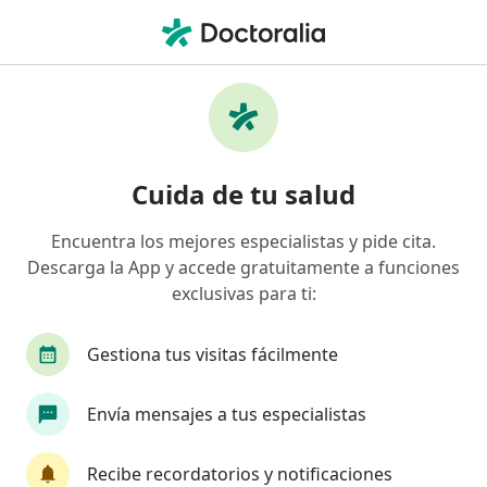
Men
Pan American Life De Colombia Compañía De Seguros S A • Usaquen, Cundinamarca
Página De Inicio
Usaquen
Pan American Life De Colombia Compañía De Seguros
S.a.
Cuida de tu salud
Encuentra los mejores especialistas y pide cita.
Descarga la App y accede gratuitamente a funciones
exclusivas para ti:
Gestiona tus visitas fácilmente
Envía mensajes a tus especialistas
Recibe recordatorios y notificaciones