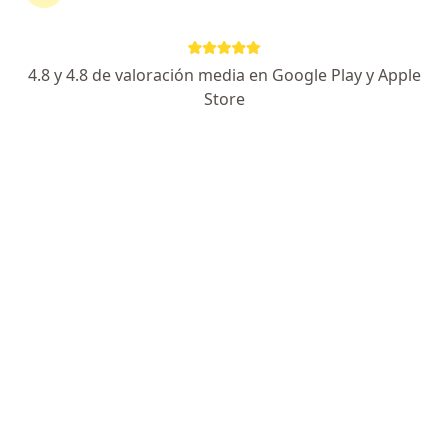
4.8 y 4.8 de valoración media en Google Play y Apple
Store
No hemos encontrado ningún Pan American
Life De Colombia Compañía De Seguros S A
en Usaquen, Cundinamarca
Vuelve a buscar eliminando algún filtro:
Seguro
Servicio
Privacidad y cookies