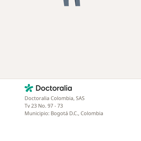
Contacto
Doctoralia - Página de inicio
Doctoralia Colombia, SAS
Tv 23 No. 97 - 73
Municipio: Bogotá D.C., Colombia