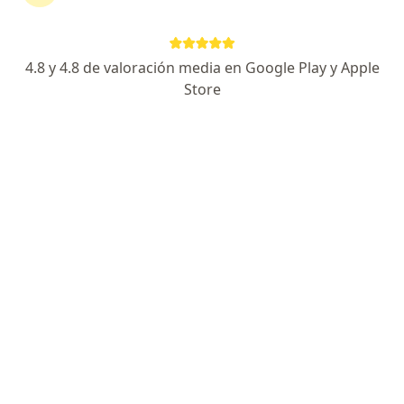
Fisioterapeutas de Pan American Life De Colombia
Compañía De Seguros S.A. en Manizales
Ver más (10)
4.8 y 4.8 de valoración media en Google Play y Apple
Más en esta categoría: Especialistas de Pan
Store
Página De Inicio
Manizales
Pan American Life De Colombia Compañía De Seguros
S.a.