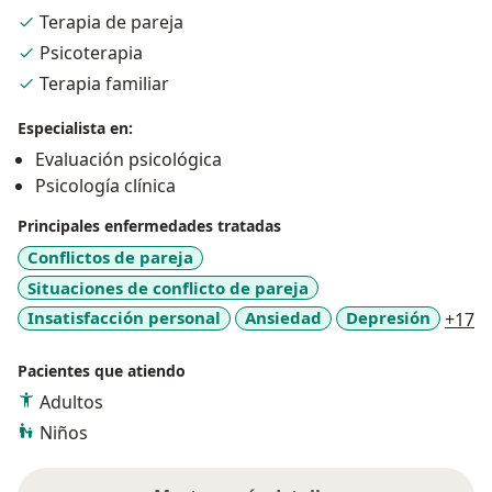
los demás a encontrar en sus vidas un significado”.
Terapia de pareja
Psicoterapia
Terapia familiar
Especialista en:
Evaluación psicológica
Psicología clínica
Principales enfermedades tratadas
Conflictos de pareja
Situaciones de conflicto de pareja
a1
Insatisfacción personal
Ansiedad
Depresión
+17
Pacientes que atiendo
Adultos
Niños