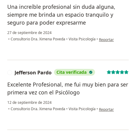
Una increíble profesional sin duda alguna,
siempre me brinda un espacio tranquilo y
seguro para poder expresarme
27 de septiembre de 2024
en opinión del usuari
•
Consultorio Dra. Ximena Poveda
•
Visita Psicología
•
Reportar
Jefferson Pardo
Cita verificada
J
Excelente Profesional, me fui muy bien para ser
primera vez con el Psicólogo
12 de septiembre de 2024
en opinión del usuario
•
Consultorio Dra. Ximena Poveda
•
Visita Psicología
•
Reportar