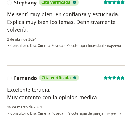
Stephany
Cita verificada
S
Me sentí muy bien, en confianza y escuchada.
Explica muy bien los temas. Definitivamente
volvería.
2 de abril de 2024
en opinión del
•
Consultorio Dra. Ximena Poveda
•
Psicoterapia Individual
•
Reportar
Fernando
Cita verificada
F
Excelente terapia,
Muy contento con la opinión medica
19 de marzo de 2024
en opinión del 
•
Consultorio Dra. Ximena Poveda
•
Psicoterapia de pareja
•
Reportar