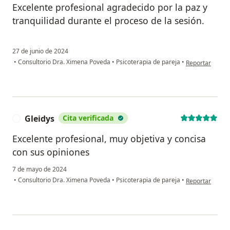
Excelente profesional agradecido por la paz y
tranquilidad durante el proceso de la sesión.
27 de junio de 2024
en opinión del 
•
Consultorio Dra. Ximena Poveda
•
Psicoterapia de pareja
•
Reportar
Gleidys
Cita verificada
G
Excelente profesional, muy objetiva y concisa
con sus opiniones
7 de mayo de 2024
en opinión del 
•
Consultorio Dra. Ximena Poveda
•
Psicoterapia de pareja
•
Reportar