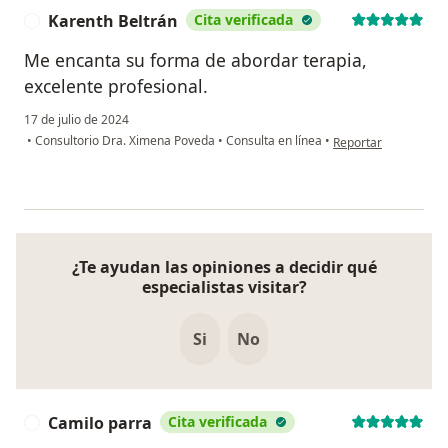
Karenth Beltrán
Cita verificada
K
Me encanta su forma de abordar terapia,
excelente profesional.
17 de julio de 2024
en opinión del usuar
•
Consultorio Dra. Ximena Poveda
•
Consulta en línea
•
Reportar
¿Te ayudan las opiniones a decidir qué
especialistas visitar?
Si
No
Camilo parra
Cita verificada
C