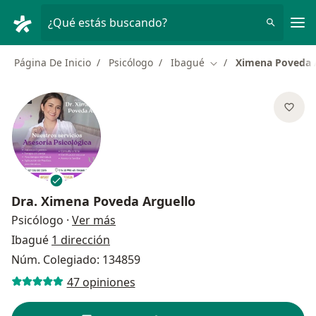
Men
¿Qué estás buscando?
Página De Inicio
Psicólogo
Ibagué
Ximena Poveda 
Cambiar de ciudad
Dra.
Ximena Poveda Arguello
sobre las especializaciones
Psicólogo
·
Ver más
Ibagué
1 dirección
Núm. Colegiado: 134859
47 opiniones