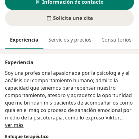
Información de contacto
Solicita una cita
Experiencia
Servicios y precios
Consultorios
Experiencia
Soy una profesional apasionada por la psicología y el
análisis del comportamiento humano; admiro la
capacidad que tenemos para repensar nuestro
comportamiento, atesoro y agradezco la oportunidad
que me brindan mis pacientes de acompañarlos como
guía en el mágico proceso de sanación emocional por
medio de la psicoterapia, como lo expreso Viktor
Acerca de mí
Frankl
ver más
“He encontrado el significado de mi vida ayudando a
Enfoque terapéutico