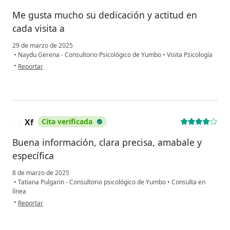
Me gusta mucho su dedicación y actitud en
cada visita a
29 de marzo de 2025
•
Naydu Gerena - Consultorio Psicológico de Yumbo
•
Visita Psicología
en opinión del usuario Leydi Serna
•
Reportar
Xf
Cita verificada
X
Buena información, clara precisa, amabale y
específica
8 de marzo de 2025
•
Tatiana Pulgarin - Consultorio psicológico de Yumbo
•
Consulta en
línea
en opinión del usuario Xf
•
Reportar