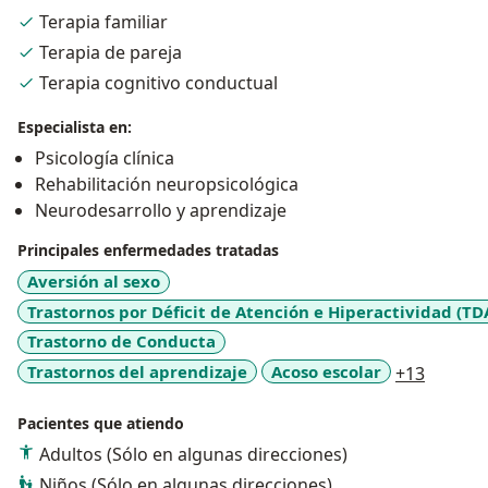
consultorio psicológico cuentan con los grados y la
Terapia familiar
experiencia adecuada para darle la mejor atención,
Terapia de pareja
liderado por la psicóloga clínica Yamile Restrepo, la
cual cuenta con casi 20 años de experiencia en el area.
Terapia cognitivo conductual
Especialista en:
Psicología clínica
Rehabilitación neuropsicológica
Neurodesarrollo y aprendizaje
Principales enfermedades tratadas
Aversión al sexo
Trastornos por Déficit de Atención e Hiperactividad (TD
Trastorno de Conducta
a11y_sr
Trastornos del aprendizaje
Acoso escolar
+13
Pacientes que atiendo
Adultos (Sólo en algunas direcciones)
Niños (Sólo en algunas direcciones)