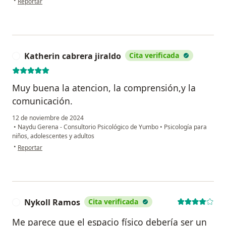
•
Reportar
Katherin cabrera jiraldo
Cita verificada
K
Muy buena la atencion, la comprensión,y la
comunicación.
12 de noviembre de 2024
•
Naydu Gerena - Consultorio Psicológico de Yumbo
•
Psicología para
niños, adolescentes y adultos
en opinión del usuario Katherin cabrera jiraldo
•
Reportar
Nykoll Ramos
Cita verificada
N
Me parece que el espacio físico debería ser un