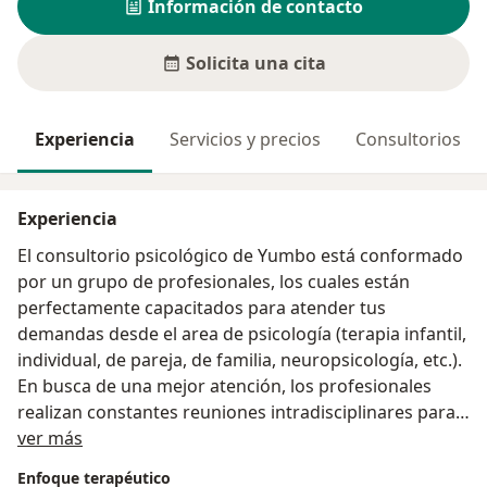
Información de contacto
Solicita una cita
Experiencia
Servicios y precios
Consultorios
Experiencia
El consultorio psicológico de Yumbo está conformado
por un grupo de profesionales, los cuales están
perfectamente capacitados para atender tus
demandas desde el area de psicología (terapia infantil,
individual, de pareja, de familia, neuropsicología, etc.).
En busca de una mejor atención, los profesionales
realizan constantes reuniones intradisciplinares para
Acerca de mí
apoyar procesos, buscando empoderar la atención y
ver más
poder tener resultados. El grupo de profesionales del
Enfoque terapéutico