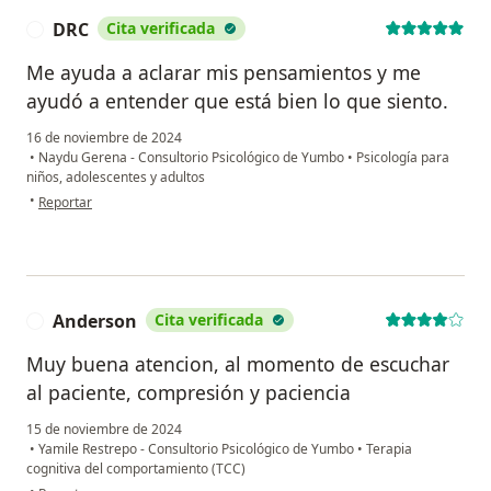
DRC
Cita verificada
D
Me ayuda a aclarar mis pensamientos y me
ayudó a entender que está bien lo que siento.
16 de noviembre de 2024
•
Naydu Gerena - Consultorio Psicológico de Yumbo
•
Psicología para
niños, adolescentes y adultos
en opinión del usuario DRC
•
Reportar
Anderson
Cita verificada
A
Muy buena atencion, al momento de escuchar
al paciente, compresión y paciencia
15 de noviembre de 2024
•
Yamile Restrepo - Consultorio Psicológico de Yumbo
•
Terapia
cognitiva del comportamiento (TCC)
en opinión del usuario Anderson