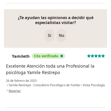
¿Te ayudan las opiniones a decidir qué
especialistas visitar?
Si
No
Yamileth
Cita verificada
Y
Excelente Atención toda una Profesional la
psicóloga Yamile Restrepo
26 de febrero de 2025
•
Yamile Restrepo - Consultorio Psicológico de Yumbo
•
Visita Psicología
en opinión del usuario Yamileth
•
Reportar