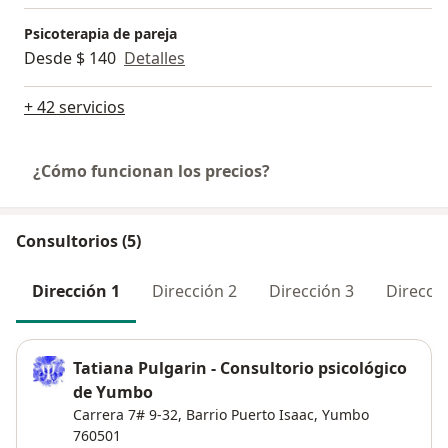
Psicoterapia de pareja
Desde $ 140
Detalles
+ 42 servicios
¿Cómo funcionan los precios?
Consultorios (5)
Dirección 1
Dirección 2
Dirección 3
Direcció
Tatiana Pulgarin - Consultorio psicológico
de Yumbo
Carrera 7# 9-32,
Barrio Puerto Isaac
,
Yumbo
760501