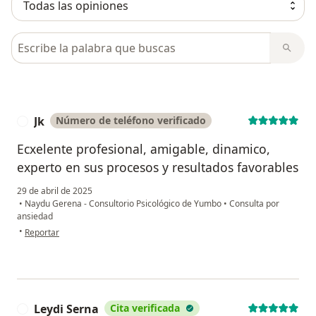
Busca en opiniones
Jk
Número de teléfono verificado
J
Ecxelente profesional, amigable, dinamico,
experto en sus procesos y resultados favorables
29 de abril de 2025
•
Naydu Gerena - Consultorio Psicológico de Yumbo
•
Consulta por
ansiedad
en opinión del usuario Jk
•
Reportar
Leydi Serna
Cita verificada
L