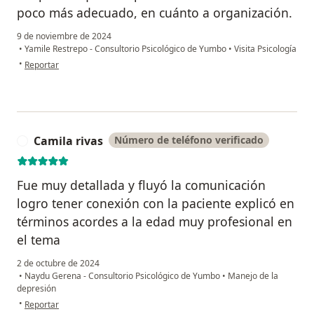
poco más adecuado, en cuánto a organización.
9 de noviembre de 2024
•
Yamile Restrepo - Consultorio Psicológico de Yumbo
•
Visita Psicología
en opinión del usuario Nykoll Ramos
•
Reportar
Camila rivas
Número de teléfono verificado
C
Fue muy detallada y fluyó la comunicación
logro tener conexión con la paciente explicó en
términos acordes a la edad muy profesional en
el tema
2 de octubre de 2024
•
Naydu Gerena - Consultorio Psicológico de Yumbo
•
Manejo de la
depresión
en opinión del usuario Camila rivas
•
Reportar