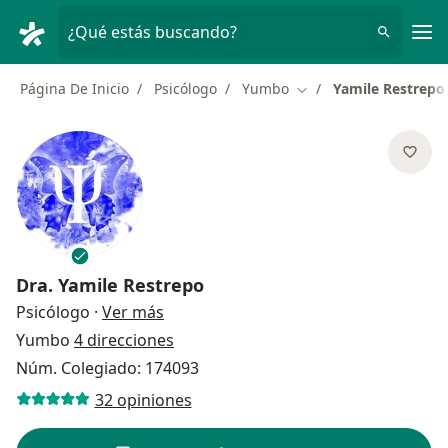
Men
¿Qué estás buscando?
Página De Inicio
Psicólogo
Yumbo
Yamile Restrepo
Cambiar de ciudad
Dra.
Yamile Restrepo
sobre las especializaciones
Psicólogo
·
Ver más
Yumbo
4 direcciones
Núm. Colegiado: 174093
32 opiniones