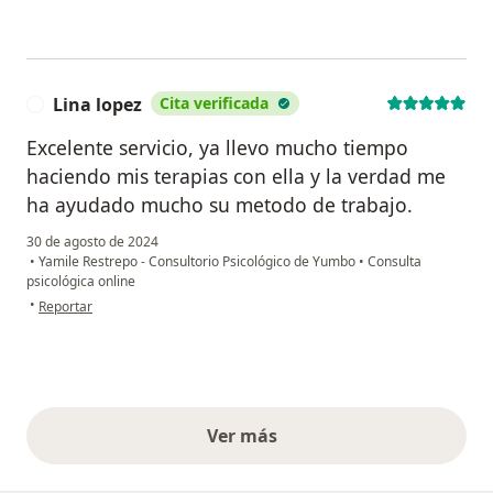
Lina lopez
Cita verificada
L
Excelente servicio, ya llevo mucho tiempo
haciendo mis terapias con ella y la verdad me
ha ayudado mucho su metodo de trabajo.
30 de agosto de 2024
•
Yamile Restrepo - Consultorio Psicológico de Yumbo
•
Consulta
psicológica online
en opinión del usuario Lina lopez
•
Reportar
Ver más
opiniones anteriores