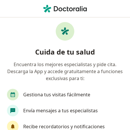
Men
Trastorno Del Control De Impulsos • Yumbo, Valle del Cauca
Filtros
• 1
Seguro
Mapa
Especialistas en Trastorno del control de
Cuida de tu salud
impulsos en Yumbo
Encuentra los mejores especialistas y pide cita.
Descarga la App y accede gratuitamente a funciones
¿Qué especialidad estás buscando?
exclusivas para ti:
Psicólogo
Neuropsicólogo
Psicoanalista
Gestiona tus visitas fácilmente
Envía mensajes a tus especialistas
Recibe recordatorios y notificaciones