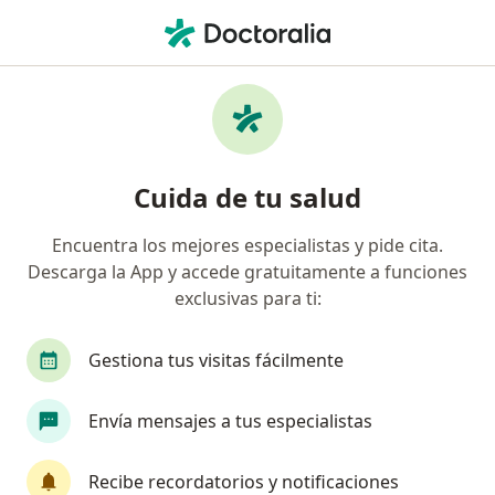
Men
Farmacodependencia • Yumbo, Valle del Cauca
Filtros
• 1
Seguro
Mapa
Especialistas en Farmacodependencia en
Cuida de tu salud
Yumbo
Encuentra los mejores especialistas y pide cita.
Descarga la App y accede gratuitamente a funciones
¿Qué especialidad estás buscando?
exclusivas para ti:
Psicólogo
Neuropsicólogo
Psicoanalista
Gestiona tus visitas fácilmente
Envía mensajes a tus especialistas
Recibe recordatorios y notificaciones