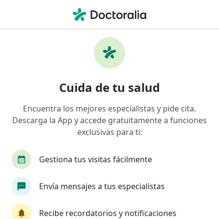
Men
Alergólogo • Manizales, Caldas
Filtros
Seguro
Mapa
Alergólogos en Manizales
Cuida de tu salud
Encuentra los mejores especialistas y pide cita.
¿Cuál es tu compañía aseguradora?
Descarga la App y accede gratuitamente a funciones
Coomeva Medicina Prepagada S.A.
exclusivas para ti:
Gestiona tus visitas fácilmente
Envía mensajes a tus especialistas
Recibe recordatorios y notificaciones