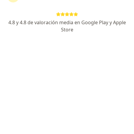
Experto en asma, rinitis alérgica, urticaria.
Formación en Alergología y Epidemiología clínica
4.8 y 4.8 de valoración media en Google Play y Apple
Escucha activa, trato humano y explicación clara
Store
Dirección
En línea
Carrera 48 #50 Sur - 128, Sabaneta
•
Mapa
Dr. Daniel Amaya l Especialista en Alergología
Acepta Coomeva Medicina Prepagada S.A.
Consulta de control o de seguimiento por especialista en Alergología
Este especialista no ofrece reserva de cita en línea en esta dirección.
Solicita una cita