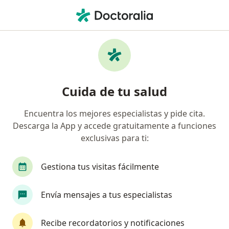
Men
Alergólogo • Sabaneta, Antioquia
Filtros
Seguro:
Coomeva Medicina Pr
Alergólogos recomendados de Coomeva
Cuida de tu salud
Medicina Prepagada S.A. en Sabaneta
Encuentra los mejores especialistas y pide cita.
Descarga la App y accede gratuitamente a funciones
exclusivas para ti:
Gestiona tus visitas fácilmente
Envía mensajes a tus especialistas
Dr. Daniel Amaya Ruiz
·
Ver más
Alergólogo
Recibe recordatorios y notificaciones
114 opiniones