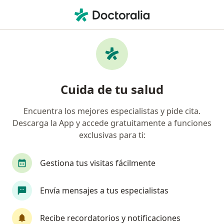
Men
Alergólogo • Pereira, Risaralda
Filtros
Seguro:
Coomeva Medicina Pr
Alergólogos recomendados de Coomeva
Cuida de tu salud
Medicina Prepagada S.A. en Pereira
Encuentra los mejores especialistas y pide cita.
Descarga la App y accede gratuitamente a funciones
exclusivas para ti:
Gestiona tus visitas fácilmente
Envía mensajes a tus especialistas
Dra. Carolina Toro
·
Ver más
Alergólogo, Pediatra
Recibe recordatorios y notificaciones
20 opiniones