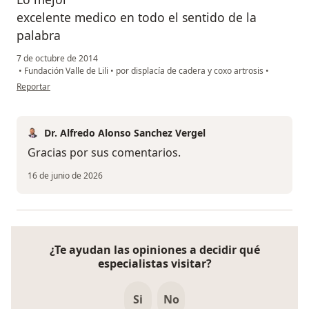
excelente medico en todo el sentido de la
palabra
7 de octubre de 2014
•
Fundación Valle de Lili
•
por displacía de cadera y coxo artrosis
•
en opinión del usuario usuario
Reportar
Dr. Alfredo Alonso Sanchez Vergel
Gracias por sus comentarios.
16 de junio de 2026
¿Te ayudan las opiniones a decidir qué
especialistas visitar?
Si
No