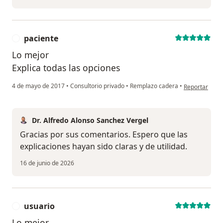
paciente
P
Lo mejor
Explica todas las opciones
en opinión del
4 de mayo de 2017
•
Consultorio privado
•
Remplazo cadera
•
Reportar
Dr. Alfredo Alonso Sanchez Vergel
Gracias por sus comentarios. Espero que las
explicaciones hayan sido claras y de utilidad.
16 de junio de 2026
usuario
U
Lo mejor