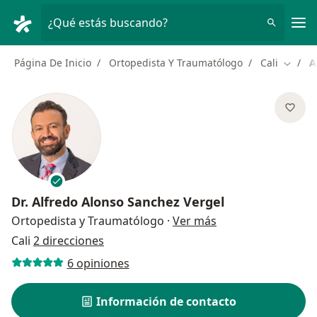
Men
¿Qué estás buscando?
Página De Inicio
Ortopedista Y Traumatólogo
Cali
A
Cambia
Dr.
Alfredo Alonso Sanchez Vergel
sobre las especial
Ortopedista y Traumatólogo
·
Ver más
Cali
2 direcciones
6 opiniones
Información de contacto