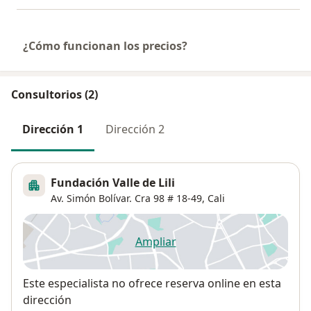
¿Cómo funcionan los precios?
Consultorios (2)
Dirección 1
Dirección 2
Fundación Valle de Lili
Av. Simón Bolívar. Cra 98 # 18-49,
Cali
Ampliar
se abre en una nueva pestañ
Disponibilidad
Este especialista no ofrece reserva online en esta
dirección