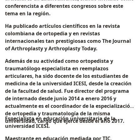
conferencista a diferentes congresos sobre este
tema en la región.
Ha publicado artículos científicos en la revista
colombiana de ortopedia y en revistas
internacionales tan prestigiosas como The Journal
of Arthroplasty y Arthroplasty Today.
Además de su actividad como ortopedista y
traumatólogo especialista en reemplazos
articulares, ha sido docente de los estudiantes de
medicina de la universidad ICESI, desde la creación
de la facultad de salud. Fue director del programa
de internado desde junio 2014 a enero 2016 y
actualmente es el coordinador de la especialización
de ortopedia y traumatología de la misma
Especialista en educación universitaria de la
universidad, cargo que ejerce desde el año 2017.
universidad ICESI.
Maestrante en educación mediada por TIC,