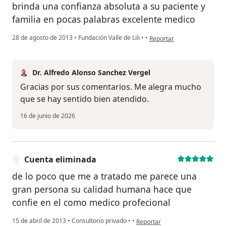
brinda una confianza absoluta a su paciente y
familia en pocas palabras excelente medico
en opinión del usuario Cue
28 de agosto de 2013
•
Fundación Valle de Lili
•
•
Reportar
Dr. Alfredo Alonso Sanchez Vergel
Gracias por sus comentarios. Me alegra mucho
que se hay sentido bien atendido.
16 de junio de 2026
Cuenta eliminada
de lo poco que me a tratado me parece una
gran persona su calidad humana hace que
confie en el como medico profecional
en opinión del usuario Cuenta e
15 de abril de 2013
•
Consultorio privado
•
•
Reportar