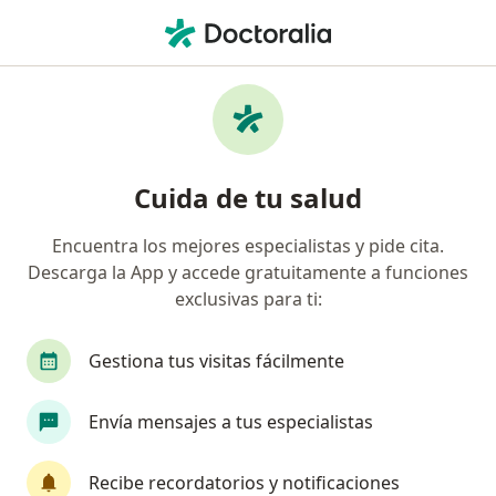
Men
Tendinitis • Cali, Valle del Cauca
Filtros
• 1
Seguro
Mapa
Especialistas en Tendinitis en Cali
Cuida de tu salud
Encuentra los mejores especialistas y pide cita.
¿Qué especialidad estás buscando?
Descarga la App y accede gratuitamente a funciones
Fisioterapeuta
Ortopedista y Traumatólogo
exclusivas para ti:
Gestiona tus visitas fácilmente
Envía mensajes a tus especialistas
Recibe recordatorios y notificaciones