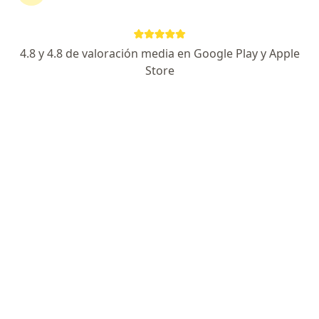
Dirección 1
Dirección 2
4.8 y 4.8 de valoración media en Google Play y Apple
Calle 44N # 3H-20, Cali
•
Mapa
Store
Centro de Fracturas y Lesiones Deportivas
Acepta Compañía De Seguros Bolívar S.A.
Artroscopia
Este especialista no ofrece reserva de cita en línea en esta dirección.
Solicita una cita