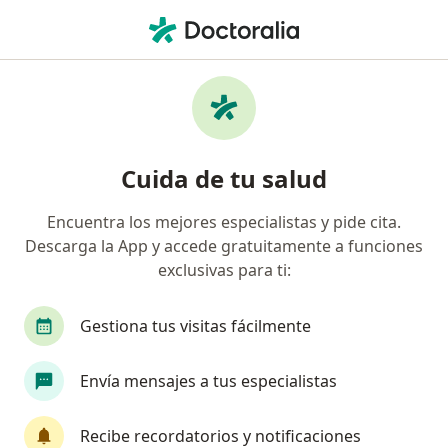
Men
Ortopedista Y Traumatólogo • Cali, Valle del Cauca
Filtros
Seguro:
Compañía De Seguros
Ortopedistas y traumatólogos
Cuida de tu salud
recomendados de Compañía De Seguros
Bolívar S.A. en Cali
Encuentra los mejores especialistas y pide cita.
Descarga la App y accede gratuitamente a funciones
exclusivas para ti:
Gestiona tus visitas fácilmente
Envía mensajes a tus especialistas
Dr. Juan David Parra Hernandez
Recibe recordatorios y notificaciones
·
Ver más
Ortopedista y traumatólogo