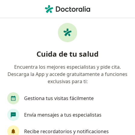
Men
Ortopedista Y Traumatólogo • Cali, Valle del Cauca
Filtros
Seguro:
Metlife Colombia Seg
Ortopedistas y traumatólogos
Cuida de tu salud
recomendados de Metlife Colombia Seguros
De Vida S.A. en Cali
Encuentra los mejores especialistas y pide cita.
Descarga la App y accede gratuitamente a funciones
exclusivas para ti:
Gestiona tus visitas fácilmente
Envía mensajes a tus especialistas
Dr. Paul Stangl
Recibe recordatorios y notificaciones
·
Ver más
Ortopedista y traumatólogo, Epidemiólogo