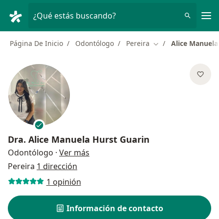
Men
¿Qué estás buscando?
Página De Inicio
Odontólogo
Pereira
Alice Manuela
Cambiar de ciudad
Dra.
Alice Manuela Hurst Guarin
sobre las especializaciones
Odontólogo
·
Ver más
Pereira
1 dirección
1 opinión
Información de contacto