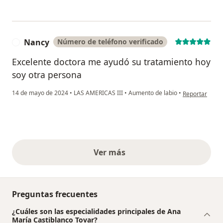
Nancy
Número de teléfono verificado
N
Excelente doctora me ayudó su tratamiento hoy
soy otra persona
en opinión del
14 de mayo de 2024
•
LAS AMERICAS III
•
Aumento de labio
•
Reportar
Ver más
opiniones anteriores
Preguntas frecuentes
¿Cuáles son las especialidades principales de Ana
María Castiblanco Tovar?