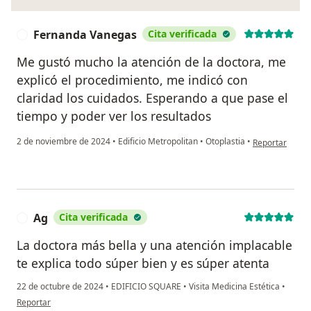
Fernanda Vanegas
Cita verificada
F
Me gustó mucho la atención de la doctora, me
explicó el procedimiento, me indicó con
claridad los cuidados. Esperando a que pase el
tiempo y poder ver los resultados
en opinión del
2 de noviembre de 2024
•
Edificio Metropolitan
•
Otoplastia
•
Reportar
Ag
Cita verificada
A
La doctora más bella y una atención implacable
te explica todo súper bien y es súper atenta
22 de octubre de 2024
•
EDIFICIO SQUARE
•
Visita Medicina Estética
•
en opinión del usuario Ag
Reportar