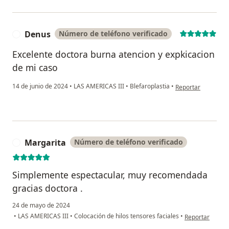
Denus
Número de teléfono verificado
D
Excelente doctora burna atencion y expkicacion
de mi caso
en opinión del usu
14 de junio de 2024
•
LAS AMERICAS III
•
Blefaroplastia
•
Reportar
Margarita
Número de teléfono verificado
M
Simplemente espectacular, muy recomendada
gracias doctora .
24 de mayo de 2024
en opinión del 
•
LAS AMERICAS III
•
Colocación de hilos tensores faciales
•
Reportar