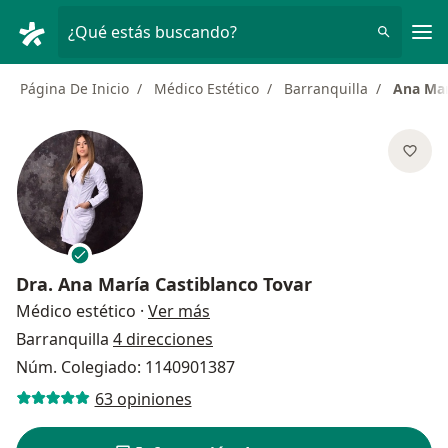
Men
¿Qué estás buscando?
Página De Inicio
Médico Estético
Barranquilla
Ana Mar
Dra.
Ana María Castiblanco Tovar
sobre las especializaciones
Médico estético
·
Ver más
Barranquilla
4 direcciones
Núm. Colegiado: 1140901387
63 opiniones