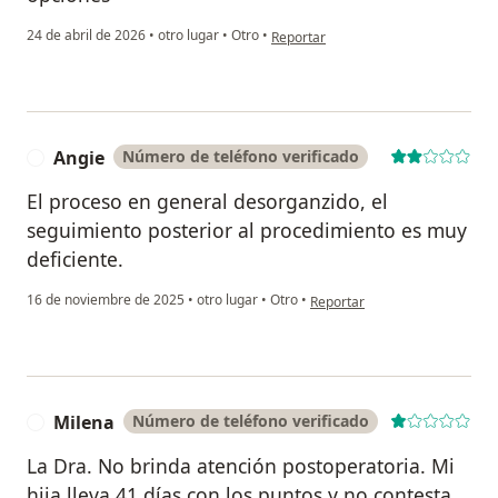
en opinión del usuario Juan
24 de abril de 2026
•
otro lugar
•
Otro
•
Reportar
Angie
Número de teléfono verificado
A
El proceso en general desorganzido, el
seguimiento posterior al procedimiento es muy
deficiente.
en opinión del usuario Angie
16 de noviembre de 2025
•
otro lugar
•
Otro
•
Reportar
Milena
Número de teléfono verificado
M
La Dra. No brinda atención postoperatoria. Mi
hija lleva 41 días con los puntos y no contesta