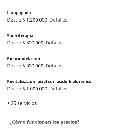
reciban lo mejor en cuanto a tratamientos y
tecnología. Mi misión es ayudar a cada persona a
Lipopapada
sentirse y verse mejor, promoviendo un enfoque
Desde $ 1.200.000
Detalles
saludable y equilibrado hacia la belleza.
Sueroterapia
Desde $ 300.000
Detalles
Rinomodelación
Desde $ 900.000
Detalles
Revitalización facial con ácido hialurónico
Desde $ 1.000.000
Detalles
+ 25 servicios
¿Cómo funcionan los precios?