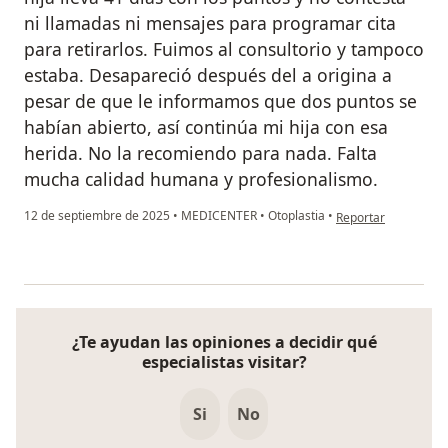
ni llamadas ni mensajes para programar cita
para retirarlos. Fuimos al consultorio y tampoco
estaba. Desapareció después del a origina a
pesar de que le informamos que dos puntos se
habían abierto, así continúa mi hija con esa
herida. No la recomiendo para nada. Falta
mucha calidad humana y profesionalismo.
en opinión del usua
12 de septiembre de 2025
•
MEDICENTER
•
Otoplastia
•
Reportar
¿Te ayudan las opiniones a decidir qué
especialistas visitar?
Si
No