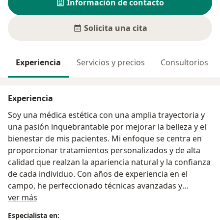
Información de contacto
Solicita una cita
Experiencia
Servicios y precios
Consultorios
Experiencia
Soy una médica estética con una amplia trayectoria y
una pasión inquebrantable por mejorar la belleza y el
bienestar de mis pacientes. Mi enfoque se centra en
proporcionar tratamientos personalizados y de alta
calidad que realzan la apariencia natural y la confianza
de cada individuo. Con años de experiencia en el
campo, he perfeccionado técnicas avanzadas y
Acerca de mí
adoptado las últimas innovaciones en medicina
ver más
estética para asegurar resultados excepcionales y
Especialista en: