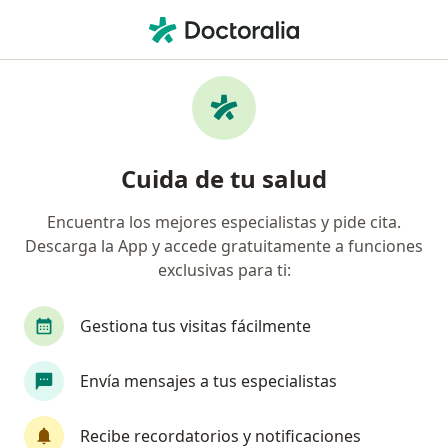
Men
Visita Medicina Estética • Bogotá, Cundinamarca
Filtros
• 1
Seguro
Mapa
Especialistas en Visita Medicina Estética
Cuida de tu salud
Bogotá
Encuentra los mejores especialistas y pide cita.
Descarga la App y accede gratuitamente a funciones
¿Qué especialidad estás buscando?
exclusivas para ti:
Médico estético
Médico general
Terapeut
Gestiona tus visitas fácilmente
Envía mensajes a tus especialistas
Recibe recordatorios y notificaciones