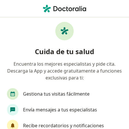
Men
Visita Medicina Estética • Medellín, Antioquia
Filtros
• 1
Seguro
Mapa
Especialistas en Visita Medicina Estética
Cuida de tu salud
Medellín
Encuentra los mejores especialistas y pide cita.
Descarga la App y accede gratuitamente a funciones
¿Qué especialidad estás buscando?
exclusivas para ti:
Médico estético
Médico general
Terapeut
Gestiona tus visitas fácilmente
Envía mensajes a tus especialistas
Recibe recordatorios y notificaciones